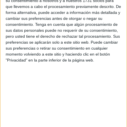
su consentimiento a nosotros y a nuestros 1731 socios para
que llevemos a cabo el procesamiento previamente descrito. De
Estas etapas, en una persona adulta que cuenta con
forma alternativa, puede acceder a información más detallada y
buen estado de salud. Duran aproximadamente entre
cambiar sus preferencias antes de otorgar o negar su
90-120 minutos, según especialistas. Las mismas son:
consentimiento.
Tenga en cuenta que algún procesamiento de
sus datos personales puede no requerir de su consentimiento,
Fase 1
: Se trata del período en el cual la persona
pero usted tiene el derecho de rechazar tal procesamiento. Sus
comienza a s
entir somnolencia pero aún es capaz de
preferencias se aplicarán solo a este sitio web. Puede cambiar
percibir estímulos del ambiente,
ya que está
sus preferencias o retirar su consentimiento en cualquier
caracterizada por la presencia de ondas cerebrales
momento volviendo a este sitio y haciendo clic en el botón
theta.
"Privacidad" en la parte inferior de la página web.
Fase 2
: El sujeto comienza a
bajar su ritmo cardíaco,
disminuye su frecuencia de respiración y su actividad
cerebral se hace más lenta.
Se hacen presentes las
ondas delta en pequeñas cantidades.
Fase 3
: Esta fase solo dura algunos minutos y es en la
que los
estímulos del entorno ya casi no se logran
percibir y las personas entran en un sueño un poco
más profundo
. Las ondas delta se hacen más
dominantes.