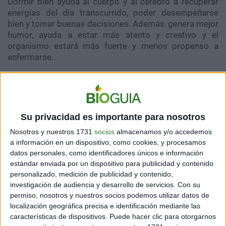
Dormir bien ayuda al cuerpo y al cerebro a recuperar
energías del día transcurrido, poder desempeñarse
bien y tomar buenas decisiones. Además, genera mejor
humor, ayuda a estar más atento y creativo y el
organismo estará más fuerte y menos propenso a
enfermarse.
Por eso es sumamente importante que
los sujetos
puedan dormir la cantidad de horas clave para su
correcto desempeño y para evitar diversas afecciones
en la salud como pueden ser enfermedades del
Su privacidad es importante para nosotros
corazón y los pulmones, estrés, nervios y dolores
Nosotros y nuestros 1731
socios
almacenamos y/o accedemos
musculares, así como depresión y ansiedad.
a información en un dispositivo, como cookies, y procesamos
datos personales, como identificadores únicos e información
estándar enviada por un dispositivo para publicidad y contenido
ETAPAS DEL SUEÑO
personalizado, medición de publicidad y contenido,
investigación de audiencia y desarrollo de servicios.
Con su
Mientras una persona duerme,
existen distintas
permiso, nosotros y nuestros socios podemos utilizar datos de
etapas que son conocidas como arquitectura del
localización geográfica precisa e identificación mediante las
sueño.
En ellas se explica las fases, cómo están
características de dispositivos. Puede hacer clic para otorgarnos
conformadas y qué implica cada una.