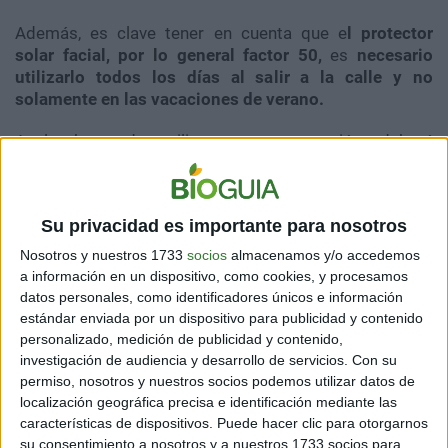
Además, es clave tener en cuenta que e
l protector
solar facial, por lo general factor 50,
es
necesario
utilizarlo todos los días al salir a la calle y no
solamente en las vacaciones de verano.
A la hora de utilizar esta protección deberá
considerarse
ponerse en todo el cuerpo
, sobre todo en
aquellos lugares como las orejas, el cuello y los pies,
que muchas veces se olvidan. También,
en caso de
Su privacidad es importante para nosotros
estar expuestos al sol y estar en piletas o en la playa,
es clave repetir la aplicación.
Nosotros y nuestros 1733
socios
almacenamos y/o accedemos
a información en un dispositivo, como cookies, y procesamos
Más allá del uso del protector solar es clave evitar la
datos personales, como identificadores únicos e información
exposición solar durante las horas del mediodía. Hoy
estándar enviada por un dispositivo para publicidad y contenido
se recomienda
evitar el sol durante las 11 y las 16
personalizado, medición de publicidad y contenido,
horas.
Esto
disminuirá las lesiones de piel y el riesgo
investigación de audiencia y desarrollo de servicios.
Con su
de desarrollar cáncer de piel
. También, evitará arrugas
permiso, nosotros y nuestros socios podemos utilizar datos de
y envejecimiento prematuro.
localización geográfica precisa e identificación mediante las
características de dispositivos. Puede hacer clic para otorgarnos
su consentimiento a nosotros y a nuestros 1733 socios para