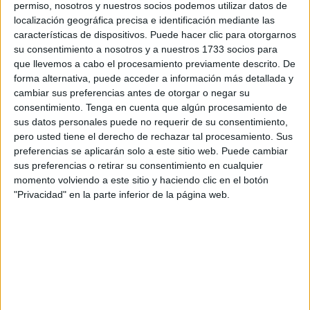
permiso, nosotros y nuestros socios podemos utilizar datos de
localización geográfica precisa e identificación mediante las
características de dispositivos. Puede hacer clic para otorgarnos
su consentimiento a nosotros y a nuestros 1733 socios para
que llevemos a cabo el procesamiento previamente descrito. De
forma alternativa, puede acceder a información más detallada y
cambiar sus preferencias antes de otorgar o negar su
consentimiento.
Tenga en cuenta que algún procesamiento de
sus datos personales puede no requerir de su consentimiento,
3. Sudar
pero usted tiene el derecho de rechazar tal procesamiento. Sus
preferencias se aplicarán solo a este sitio web. Puede cambiar
El sudor elimina toxinas y purifica el cuerpo. También
sus preferencias o retirar su consentimiento en cualquier
permite borrar las energías negativas en la superficie
momento volviendo a este sitio y haciendo clic en el botón
de la piel, ya que barre con ellas. Pero es conveniente
"Privacidad" en la parte inferior de la página web.
hacerlo con la ayuda de un chamán experimentado.
4. Piedras protectoras
Hay muchas piedra y cristales que sirven para la
protección espiritual y psíquica. Muchas tienen
poderes de absorción de malas energías, mientras las
hay también que las repelen o directamente las