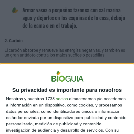
Armar vasos o pequeños tazones con sal marina
agua y dejarlos en las esquinas de la casa, debajo
de la cama o en el trabajo.
2. Carbón
El carbón absorbe y remueve las energías negativas, y también es
un gran antídoto contra los malos sueños o pesadillas.
Muele el carbón y colócalo dentro de un tejido natural. Si antes has
usado el carbón para algún fuego espiritual, mucho mejor. Toca con
él todo tu cuerpo para librarlo de malas energías.
Si lo que quieres es eliminar pesadillas o malos pensamientos
nocturnos,
coloca el paquete de carbón debajo de tu almohada
.
Su privacidad es importante para nosotros
Nosotros y nuestros 1733
socios
almacenamos y/o accedemos
a información en un dispositivo, como cookies, y procesamos
datos personales, como identificadores únicos e información
estándar enviada por un dispositivo para publicidad y contenido
personalizado, medición de publicidad y contenido,
investigación de audiencia y desarrollo de servicios.
Con su