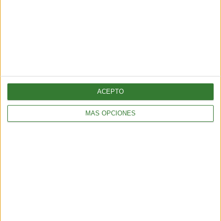
ACEPTO
MÁS OPCIONES
ENTRETENIMIENTO
Muyuna Fest 2026: el festival de cine flotante selvático
2 min
| 2026-02-19 18:51