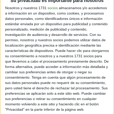
Su privacidad es importante para nosotros
tiburones hembras en cautiverio no han tenido
contacto con un macho, y sin embargo quedan
Nosotros y nuestros 1731
socios
almacenamos y/o accedemos
embarazadas. Esto significa que la reproducción
a información en un dispositivo, como cookies, y procesamos
asexual es una posibilidad en algunos tipos de
datos personales, como identificadores únicos e información
estándar enviada por un dispositivo para publicidad y contenido
tiburones. Esto podría ser una razón importante por la
personalizado, medición de publicidad y contenido,
que han sido capaces de evolucionar tan fácilmente y
investigación de audiencia y desarrollo de servicios.
Con su
continuar con los números de población existentes.
permiso, nosotros y nuestros socios podemos utilizar datos de
localización geográfica precisa e identificación mediante las
características de dispositivos. Puede hacer clic para otorgarnos
4.
La luna llena “enciende” también a los corales:
su consentimiento a nosotros y a nuestros 1731 socios para
parece que no somos los únicos que nos podemos
que llevemos a cabo el procesamiento previamente descrito. De
románticos con la luna llena. En la costa de Australia,
forma alternativa, puede acceder a información más detallada y
los corales se ponen especialmente lujuriosos y liberan
cambiar sus preferencias antes de otorgar o negar su
cantidades masivas de huevos y esperma en forma
consentimiento.
Tenga en cuenta que algún procesamiento de
sincronizada.
sus datos personales puede no requerir de su consentimiento,
pero usted tiene el derecho de rechazar tal procesamiento. Sus
preferencias se aplicarán solo a este sitio web. Puede cambiar
5.
Cambiar de sexo:
el pez loro cuando nace puede ser
sus preferencias o retirar su consentimiento en cualquier
macho o hembra, pero esto no es definitivo para toda
momento volviendo a este sitio y haciendo clic en el botón
su vida. Es hermafrodita, esto quiere decir que puede
"Privacidad" en la parte inferior de la página web.
cambiar de sexo porque nace con ambos órganos