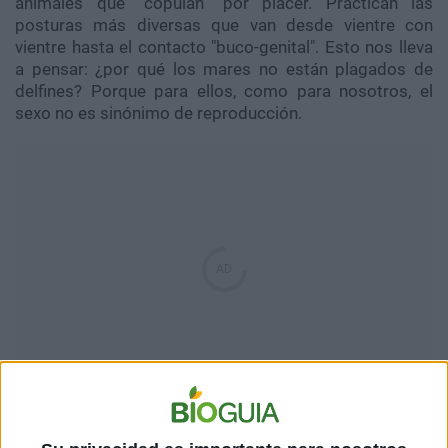
animales que “copulan” por placer. Practican las
posturas más diversas que van desde vientre con
vientre hasta el contacto "buco-genital". Esto nos lleva
a pensar: ¿por qué los mares no están plagados de
delfines? Porque para ellos, como para nosotros, el
sexo no es sinónimo de reproducción.
3.
Madres solteras
:
ha habido casos en que los