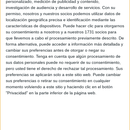
personalizado, medición de publicidad y contenido,
felicidad está cerca. Y que, a pesar de que se presenten
investigación de audiencia y desarrollo de servicios.
Con su
obstáculos en el camino, se logrará sobrevivir.
permiso, nosotros y nuestros socios podemos utilizar datos de
localización geográfica precisa e identificación mediante las
características de dispositivos. Puede hacer clic para otorgarnos
su consentimiento a nosotros y a nuestros 1731 socios para
que llevemos a cabo el procesamiento previamente descrito. De
forma alternativa, puede acceder a información más detallada y
cambiar sus preferencias antes de otorgar o negar su
consentimiento.
Tenga en cuenta que algún procesamiento de
sus datos personales puede no requerir de su consentimiento,
pero usted tiene el derecho de rechazar tal procesamiento. Sus
preferencias se aplicarán solo a este sitio web. Puede cambiar
sus preferencias o retirar su consentimiento en cualquier
momento volviendo a este sitio y haciendo clic en el botón
"Privacidad" en la parte inferior de la página web.
MARIPOSAS DE COLORES OSCUROS O CAFÉS
Este es un sueño que habla de impulsividad. El camino
hasta el infierno se encuentra lleno de buenas