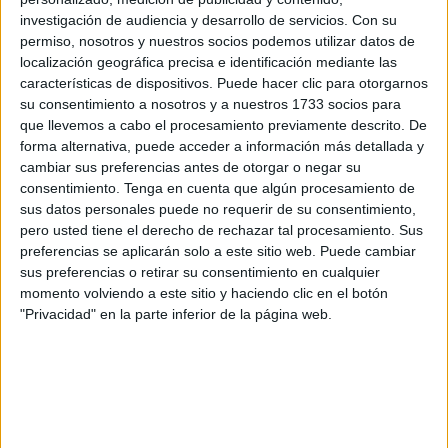
Significado psicológico
investigación de audiencia y desarrollo de servicios.
Con su
permiso, nosotros y nuestros socios podemos utilizar datos de
localización geográfica precisa e identificación mediante las
características de dispositivos. Puede hacer clic para otorgarnos
su consentimiento a nosotros y a nuestros 1733 socios para
Desde este significado, las mariposas están
que llevemos a cabo el procesamiento previamente descrito. De
vinculadas a procesos de cambios.
Todo aquello que
forma alternativa, puede acceder a información más detallada y
al sujeto angustia o desvela será modificado de
cambiar sus preferencias antes de otorgar o negar su
manera positiva.
consentimiento.
Tenga en cuenta que algún procesamiento de
sus datos personales puede no requerir de su consentimiento,
Y si ya se encuentra en el proceso de cambio, es una
pero usted tiene el derecho de rechazar tal procesamiento. Sus
señal de que aquello que está haciendo está bien, que
preferencias se aplicarán solo a este sitio web. Puede cambiar
va por el camino correcto y debe seguir de esa manera.
sus preferencias o retirar su consentimiento en cualquier
momento volviendo a este sitio y haciendo clic en el botón
Este insecto es símbolo de
renacer y trascender
para
"Privacidad" en la parte inferior de la página web.
el hombre. Su capacidad de elevarse.
[Tal vez pueda interesarte:
Los 7 Chakras: Qué son y
cómo activarlos - Ejercicios prácticos
]