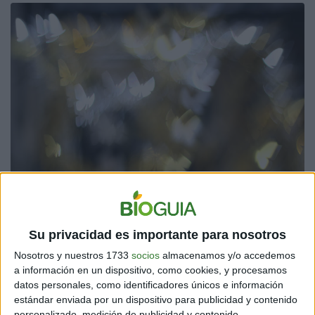
Sin embargo, existen algunos significados que pueden
Su privacidad es importante para nosotros
decirse son los más conocidos y los detallaremos a
continuación.
Nosotros y nuestros 1733
socios
almacenamos y/o accedemos
a información en un dispositivo, como cookies, y procesamos
datos personales, como identificadores únicos e información
estándar enviada por un dispositivo para publicidad y contenido
personalizado, medición de publicidad y contenido,