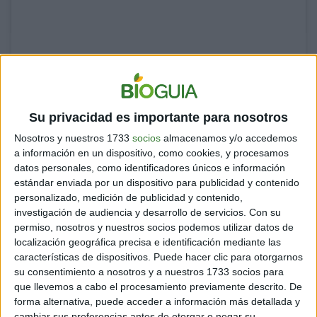
Prendas deportivas eco-sostenibles con sello de calidad ⏱
Su privacidad es importante para nosotros
#StayHumbleorNot #Justintime . . . #prendasdeportivas
Nosotros y nuestros 1733
socios
almacenamos y/o accedemos
#deporte #sport #training #fitness #recycledfashion
a información en un dispositivo, como cookies, y procesamos
#greenenergy #fairtrade #crossfit #boxing
datos personales, como identificadores únicos e información
estándar enviada por un dispositivo para publicidad y contenido
A post shared by
Stay Humble or not
(@stayhumbleornot) on
personalizado, medición de publicidad y contenido,
investigación de audiencia y desarrollo de servicios.
Con su
permiso, nosotros y nuestros socios podemos utilizar datos de
localización geográfica precisa e identificación mediante las
características de dispositivos. Puede hacer clic para otorgarnos
su consentimiento a nosotros y a nuestros 1733 socios para
que llevemos a cabo el procesamiento previamente descrito. De
forma alternativa, puede acceder a información más detallada y
cambiar sus preferencias antes de otorgar o negar su