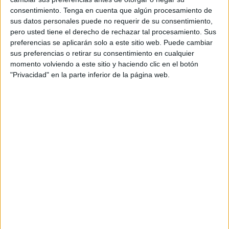
consentimiento.
Tenga en cuenta que algún procesamiento de
sus datos personales puede no requerir de su consentimiento,
pero usted tiene el derecho de rechazar tal procesamiento. Sus
preferencias se aplicarán solo a este sitio web. Puede cambiar
sus preferencias o retirar su consentimiento en cualquier
Cada año, hasta 8 millones de toneladas de plástico
momento volviendo a este sitio y haciendo clic en el botón
acaban en mares y océanos y, de ellas, unas 640.000
"Privacidad" en la parte inferior de la página web.
toneladas están relacionadas con las redes de pesca
abandonadas,
explicó el cofundador de la marca,
François Bacourt
Otro proyecto que trabaja para recuperar la basura de
los mares y océanos y, además, la transforma en
productos originales y sustentables es
Upcycling the
Oceans
. También de origen español, ha logrado
transformar 140 toneladas de basura plástica en
prendas de ropa.
El proyecto, impulsado por
Ecoembes y la Fundación Ecoalf, contó con más de
2.500 pescadores, al frente de 550 barcos pesqueros
de arrastre, para recoger la basura que llega a sus