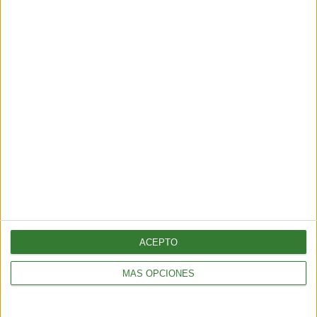
revolucionando los jardines
Cargando...
ACEPTO
MÁS OPCIONES
HOGAR
Cómo preparar aceite de manzana para limpiar el hogar