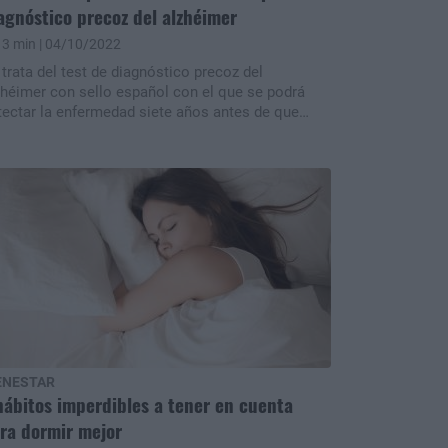
agnóstico precoz del alzhéimer
3 min
| 04/10/2022
 trata del test de diagnóstico precoz del
zhéimer con sello español con el que se podrá
tectar la enfermedad siete años antes de que
arezcan síntomas. El objetivo es mejorar la
tuación de los pacientes involucrados en ensayos,
 que a su vez permita avances en los tratamientos
 la enfermedad.nn
ENESTAR
hábitos imperdibles a tener en cuenta
ra dormir mejor