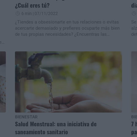
¿Cuál eres tú?
di
6 min
| 07/11/2022
¿Tiendes a obsesionarte en tus relaciones o evitas
Se
acercarte demasiado y prefieres ocuparte más bien
al
de tus propias necesidades? ¿Encuentras las
de
relaciones románticas profundamente aterradoras?
ap
e
¿O, por el contrario, te sientes capaz de fluir en un
si
vínculo amoroso entre estados más conectados y
lo
más independientes sin experimentar grandes
de
cantidades de estrés?
BIENESTAR
BI
Salud Menstrual: una iniciativa de
7 
saneamiento sanitario
pa