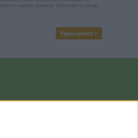
ximo en nuestro bienestar. ¡Estimulan la energía
potencian la vitalidad! ¿Qué esperas para sentirte
en y disfrutar con plenitud?
Página siguiente