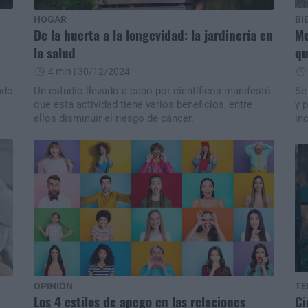
HOGAR
BI
De la huerta a la longevidad: la jardinería en
Me
la salud
qu
4 min
| 30/12/2024
ado
Un estudio llevado a cabo por científicos manifestó
Se
que esta actividad tiene varios beneficios, entre
y 
ellos disminuir el riesgo de cáncer.
inc
OPINIÓN
TE
Los 4 estilos de apego en las relaciones
Ci