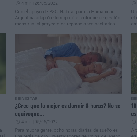
4 min
| 26/05/2022
,
Con el apoyo de P&G, Hábitat para la Humanidad
Un
Argentina adaptó e incorporó el enfoque de gestión
el 
menstrual al proyecto de reparaciones sanitarias
em
entendiendo la necesidad de integrar temáticas
al
particulares desde una perspectiva de género a las
in
obras de infraestructura, así como brindar
herramientas y posibilitar el acceso a la
información.
BIENESTAR
BI
¿Cree que lo mejor es dormir 8 horas? No se
10
equivoque...
es
4 min
| 05/05/2022
a
Para mucha gente, ocho horas diarias de sueño es
A 
tal
una regla de oro. Investigadores de China y el Reino
eq