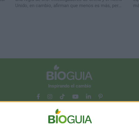
Unido, en cambio, afirman que menos es más, pero
má
solo a medida que envejecemos.
y 
bi
Inspirando el cambio
Contacto
Acerca de nosotros
Suscribete gratis a nuestro Newsletter