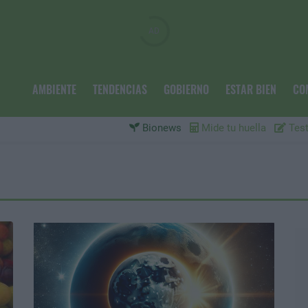
AMBIENTE
TENDENCIAS
GOBIERNO
ESTAR BIEN
CO
Bionews
Mide tu huella
Test