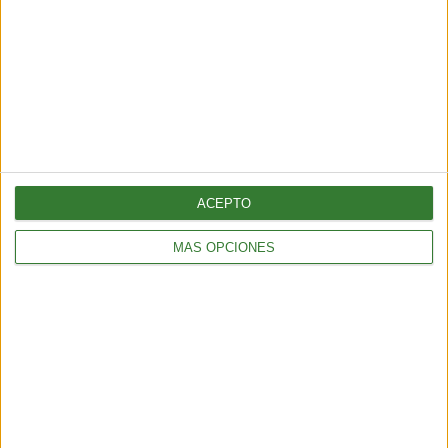
ACEPTO
MÁS OPCIONES
TENDENCIAS
¿Llega el fin del testeo animal? El “ratón hecho con IA” que
podría cambiar para siempre la experimentación en animales
6 min
| 2026-06-21 13:00