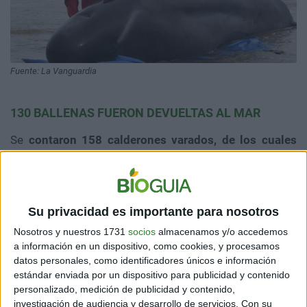
Fuente: La Vanguardia
130 BALLENAS FUERON DEVUELTAS AL MAR
Se
contaron 158 calderones varados, de los cuales
130 lograron ser salvados
. El departamento de
Parques y Servicio de Vida Silvestre de Australia
Occidental (DPAW) se encargó de este trabajo, junto
con ayuda de los lugareños.
Su privacidad es importante para nosotros
Las manadas de ballenas pueden volver a varar incluso
Nosotros y nuestros 1731
socios
almacenamos y/o accedemos
después de haber sido salvadas. Como resultado, los
a información en un dispositivo, como cookies, y procesamos
aviones observadores en el área continúan observando
datos personales, como identificadores únicos e información
y v
iendo si los animales liberados regresarán a la
estándar enviada por un dispositivo para publicidad y contenido
costa
.
personalizado, medición de publicidad y contenido,
investigación de audiencia y desarrollo de servicios.
Con su