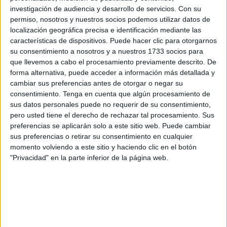
comunicación que implica grandes habilidades
investigación de audiencia y desarrollo de servicios.
Con su
cognitivas.
permiso, nosotros y nuestros socios podemos utilizar datos de
localización geográfica precisa e identificación mediante las
características de dispositivos. Puede hacer clic para otorgarnos
su consentimiento a nosotros y a nuestros 1733 socios para
Se acurruca contigo cuando
que llevemos a cabo el procesamiento previamente descrito. De
forma alternativa, puede acceder a información más detallada y
estás triste
cambiar sus preferencias antes de otorgar o negar su
consentimiento.
Tenga en cuenta que algún procesamiento de
sus datos personales puede no requerir de su consentimiento,
pero usted tiene el derecho de rechazar tal procesamiento. Sus
preferencias se aplicarán solo a este sitio web. Puede cambiar
sus preferencias o retirar su consentimiento en cualquier
Los perros son animales muy empáticos, y pueden
momento volviendo a este sitio y haciendo clic en el botón
identificar cuando su dueño se siente de una forma o
"Privacidad" en la parte inferior de la página web.
de otra.
Según Katie Nitti, experta en comportamiento canino,
los perros entienden los sentimientos de sus dueños y
pueden tratar de consolarlos cuando están tristes. Es
por eso que a veces te abrazan o se quedan