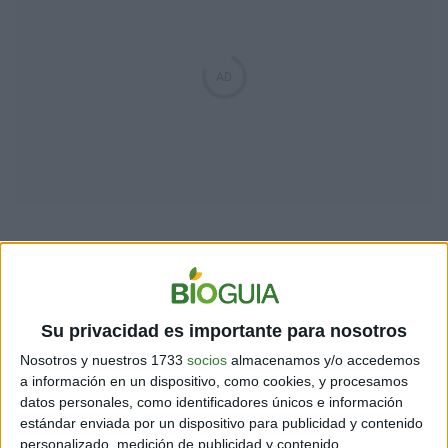
Te trae sus juguetes
Su privacidad es importante para nosotros
Nosotros y nuestros 1733
socios
almacenamos y/o accedemos
a información en un dispositivo, como cookies, y procesamos
Todos los perros disfrutan los juguetes, pero uno
datos personales, como identificadores únicos e información
inteligente tomará los suyos y se los llevará
estándar enviada por un dispositivo para publicidad y contenido
directamente a su dueño. Este acto es una forma de
personalizado, medición de publicidad y contenido,