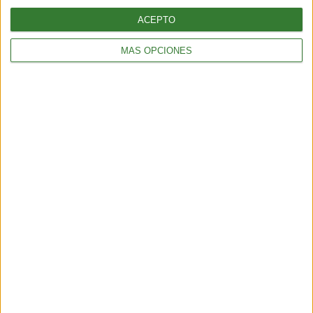
ACEPTO
MÁS OPCIONES
TENDENCIAS
¿Llega el fin del testeo animal? El “ratón hecho con IA” que
podría cambiar para siempre la experimentación en animales
6 min
| 2026-06-21 13:00
TENDENCIAS
El turismo sostenible tiene su semana en América Latina: qué
propone la edición 2026
4 min
| 2026-06-09 13:22