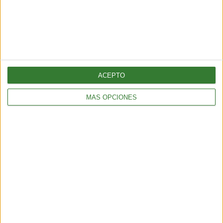
ACEPTO
MÁS OPCIONES
TENDENCIAS
¿Llega el fin del testeo animal? El “ratón hecho con IA” que
podría cambiar para siempre la experimentación en animales
6 min
| 2026-06-21 13:00