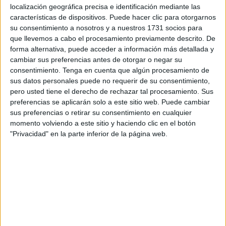
localización geográfica precisa e identificación mediante las
características de dispositivos. Puede hacer clic para otorgarnos
su consentimiento a nosotros y a nuestros 1731 socios para
que llevemos a cabo el procesamiento previamente descrito. De
forma alternativa, puede acceder a información más detallada y
cambiar sus preferencias antes de otorgar o negar su
consentimiento.
Tenga en cuenta que algún procesamiento de
sus datos personales puede no requerir de su consentimiento,
pero usted tiene el derecho de rechazar tal procesamiento. Sus
Lo cierto es que la
escuela había demorado en iniciar
preferencias se aplicarán solo a este sitio web. Puede cambiar
actividades
, pero el conflicto militar en Nigeria hizo
sus preferencias o retirar su consentimiento en cualquier
que la etnia fulani buscase refugio en las ciudades. Fue
momento volviendo a este sitio y haciendo clic en el botón
así como se catalizó la llegada de muchas familias, que
"Privacidad" en la parte inferior de la página web.
buscaron ayuda para sus hijos.
La escuela solo atiende a niños de la etnia fulani. Esto
hace que formen comunidad, pero hay algunos
detalles. Verbigracia, los
fulani son nómadas
. Con
regularidad, los padres de los niños se mudan o
cambia de lugar.