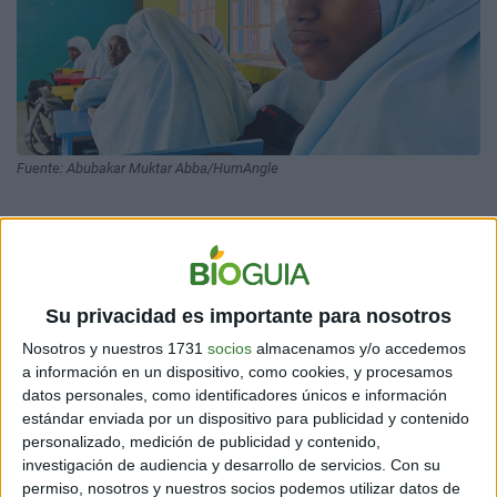
Fuente: Abubakar Muktar Abba/HumAngle
LA ESCUELA FUE FUNDADA EN 2018
Forma parte de un proyecto en el
estado de Borno, en
Nigeria
, donde se aspira terminar con el círculo de
Su privacidad es importante para nosotros
pobreza de la gente de la región. De hecho, fue ideada
Nosotros y nuestros 1731
socios
almacenamos y/o accedemos
para atender a gente de la comunidad fulani, quienes
a información en un dispositivo, como cookies, y procesamos
solían no tener una educación formal.
datos personales, como identificadores únicos e información
estándar enviada por un dispositivo para publicidad y contenido
personalizado, medición de publicidad y contenido,
investigación de audiencia y desarrollo de servicios.
Con su
permiso, nosotros y nuestros socios podemos utilizar datos de