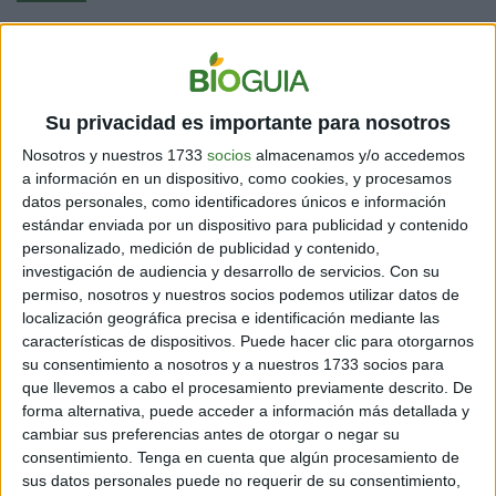
Además del financiamiento, en Roma se discutirá la
creación de un mecanismo de monitoreo para medir
Su privacidad es importante para nosotros
el cumplimiento de los compromisos nacionales de
biodiversidad
. A pesar de que los países deben
Nosotros y nuestros 1733
socios
almacenamos y/o accedemos
presentar sus estrategias nacionales de biodiversidad
a información en un dispositivo, como cookies, y procesamos
y planes de acción (NBSAPs), solo 44 de los 196
datos personales, como identificadores únicos e información
estándar enviada por un dispositivo para publicidad y contenido
signatarios del convenio han cumplido con esta
personalizado, medición de publicidad y contenido,
obligación, lo que evidencia una brecha significativa en
investigación de audiencia y desarrollo de servicios.
Con su
la implementación.
permiso, nosotros y nuestros socios podemos utilizar datos de
localización geográfica precisa e identificación mediante las
Las discusiones en Italia serán determinantes
para
características de dispositivos. Puede hacer clic para otorgarnos
garantizar que la COP17, programada para 2026 en
su consentimiento a nosotros y a nuestros 1733 socios para
Armenia, pueda enfocarse en la evaluación de los
que llevemos a cabo el procesamiento previamente descrito. De
avances y en la consolidación de compromisos. La
forma alternativa, puede acceder a información más detallada y
comunidad internacional espera que los países logren
cambiar sus preferencias antes de otorgar o negar su
acuerdos efectivos para hacer frente a la crisis de
consentimiento.
Tenga en cuenta que algún procesamiento de
biodiversidad, en línea con el llamado del secretario
sus datos personales puede no requerir de su consentimiento,
general de la ONU, António Guterres, a “hacer la paz