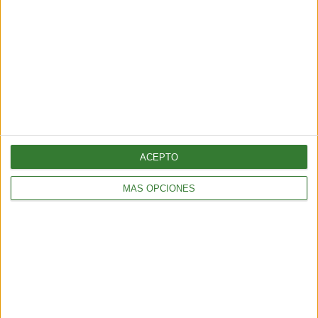
AGENDA
Adiós a las pieles: la moda da un giro hacia la sustentabilidad
2 min
| 2026-03-02 12:17
ACEPTO
MÁS OPCIONES
AGENDA