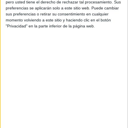
pero usted tiene el derecho de rechazar tal procesamiento. Sus
con la naturaleza”.
preferencias se aplicarán solo a este sitio web. Puede cambiar
sus preferencias o retirar su consentimiento en cualquier
También te puede interesar
-
Alerta: efectos de los
momento volviendo a este sitio y haciendo clic en el botón
protectores solares en el ecosistema
"Privacidad" en la parte inferior de la página web.
ACUERDOS INDEFINIDOS
En la reunión de Cali se lograron avances clave, como el
acuerdo para que las empresas que se benefician de
los recursos genéticos compartan los beneficios y el
fortalecimiento de la participación de los pueblos
indígenas en la conservación. Sin embargo,
las
negociaciones quedaron inconclusas debido a la
falta de tiempo y quórum
, lo que obligó a retomar los
diálogos en Roma.