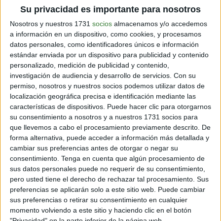
ejemplo, la lechuga de mar y el alga wakame son ricas
Su privacidad es importante para nosotros
en vitaminas C y E, dos de los más potentes
antioxidantes que podemos encontrar.
Nosotros y nuestros 1731
socios
almacenamos y/o accedemos
a información en un dispositivo, como cookies, y procesamos
datos personales, como identificadores únicos e información
estándar enviada por un dispositivo para publicidad y contenido
personalizado, medición de publicidad y contenido,
investigación de audiencia y desarrollo de servicios.
Con su
permiso, nosotros y nuestros socios podemos utilizar datos de
localización geográfica precisa e identificación mediante las
características de dispositivos. Puede hacer clic para otorgarnos
su consentimiento a nosotros y a nuestros 1731 socios para
que llevemos a cabo el procesamiento previamente descrito. De
forma alternativa, puede acceder a información más detallada y
cambiar sus preferencias antes de otorgar o negar su
consentimiento.
Tenga en cuenta que algún procesamiento de
sus datos personales puede no requerir de su consentimiento,
pero usted tiene el derecho de rechazar tal procesamiento. Sus
preferencias se aplicarán solo a este sitio web. Puede cambiar
sus preferencias o retirar su consentimiento en cualquier
momento volviendo a este sitio y haciendo clic en el botón
"Privacidad" en la parte inferior de la página web.