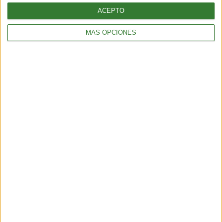
ACEPTO
MÁS OPCIONES
ALIMENTACIÓN
Tortitas crujientes de quinoa, calabacita y queso feta
2 min
| 2025-11-07 00:39