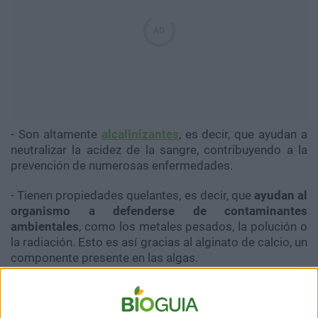
- Son altamente
alcalinizantes
, es decir, que ayudan a
neutralizar la acidez de la sangre, contribuyendo a la
prevención de numerosas enfermedades.
- Tienen propiedades quelantes, es decir, que
ayudan al
organismo a defenderse de contaminantes
ambientales
, como los metales pesados, la polución o
la radiación. Esto es así gracias al alginato de calcio, un
componente presente en las algas.
- Son ricas en
antioxidantes
, ayudando así a la
prevención de enfermedades como el cáncer. Por