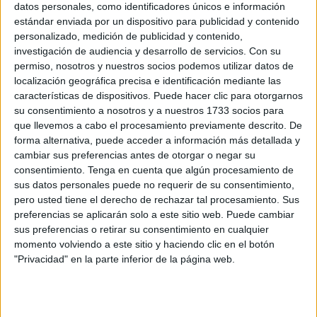
datos personales, como identificadores únicos e información
estándar enviada por un dispositivo para publicidad y contenido
Preparación
personalizado, medición de publicidad y contenido,
investigación de audiencia y desarrollo de servicios.
Con su
permiso, nosotros y nuestros socios podemos utilizar datos de
localización geográfica precisa e identificación mediante las
características de dispositivos. Puede hacer clic para otorgarnos
su consentimiento a nosotros y a nuestros 1733 socios para
1. Mide los granos, los frutos secos, las semillas, la sal
que llevemos a cabo el procesamiento previamente descrito. De
y las especias. Coloca todos estos ingredientes en un
forma alternativa, puede acceder a información más detallada y
recipiente grande.
cambiar sus preferencias antes de otorgar o negar su
consentimiento.
Tenga en cuenta que algún procesamiento de
sus datos personales puede no requerir de su consentimiento,
pero usted tiene el derecho de rechazar tal procesamiento. Sus
2. Añade el endulzante, el aceite y la clara de huevo.
preferencias se aplicarán solo a este sitio web. Puede cambiar
sus preferencias o retirar su consentimiento en cualquier
momento volviendo a este sitio y haciendo clic en el botón
"Privacidad" en la parte inferior de la página web.
3. Mezcla bien hasta unir todos los ingredientes.