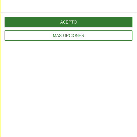
ACEPTO
MÁS OPCIONES
Comparte en redes sociales:
Guardar
Etiquetas:
saludable
cocina
DIY
recetas saludables
SUSCRÍBETE AL NEWSLETTER Y
SÉ PARTE DEL CAMBIO