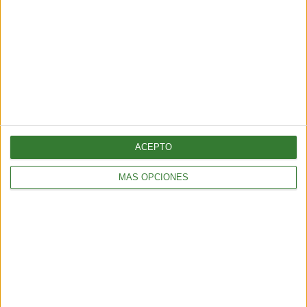
ALIMENTACIÓN
Pepino con bicarbonato: ¿por qué todos lo están probando?
ACEPTO
2 min
| 2025-11-10 23:20
MÁS OPCIONES
ALIMENTACIÓN