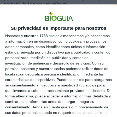
probabilidad de ser cancerígena.
Su privacidad es importante para nosotros
Nosotros y nuestros 1733
socios
almacenamos y/o accedemos
a información en un dispositivo, como cookies, y procesamos
datos personales, como identificadores únicos e información
estándar enviada por un dispositivo para publicidad y contenido
personalizado, medición de publicidad y contenido,
investigación de audiencia y desarrollo de servicios.
Con su
permiso, nosotros y nuestros socios podemos utilizar datos de
localización geográfica precisa e identificación mediante las
características de dispositivos. Puede hacer clic para otorgarnos
su consentimiento a nosotros y a nuestros 1733 socios para
Este estudio tiene un impacto global a nivel público
que llevemos a cabo el procesamiento previamente descrito. De
muy importante, ya que hoy en día nuestra alimentación
forma alternativa, puede acceder a información más detallada y
aun está basada, en su mayoría, en productos de
cambiar sus preferencias antes de otorgar o negar su
origen animal. De hecho, según la Organización de las
consentimiento.
Tenga en cuenta que algún procesamiento de
Naciones Unidas para la Alimentación y la Agricultura
sus datos personales puede no requerir de su consentimiento,
(FAO), el consumo de carne per cápita a nivel mundial