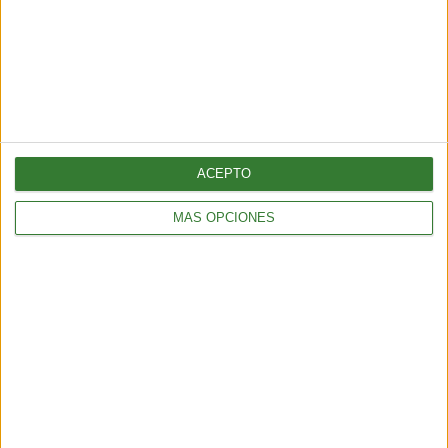
ACEPTO
MÁS OPCIONES
ALIMENTACIÓN
Pepino con bicarbonato: ¿por qué todos lo están probando?
2 min
| 2025-11-10 23:20