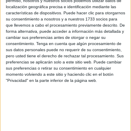
permiso, nosotros y nuestros socios podemos utilizar datos de
localización geográfica precisa e identificación mediante las
características de dispositivos. Puede hacer clic para otorgarnos
su consentimiento a nosotros y a nuestros 1733 socios para
que llevemos a cabo el procesamiento previamente descrito. De
forma alternativa, puede acceder a información más detallada y
cambiar sus preferencias antes de otorgar o negar su
consentimiento.
Tenga en cuenta que algún procesamiento de
sus datos personales puede no requerir de su consentimiento,
pero usted tiene el derecho de rechazar tal procesamiento. Sus
preferencias se aplicarán solo a este sitio web. Puede cambiar
Vivir sin lactosa, una
sus preferencias o retirar su consentimiento en cualquier
momento volviendo a este sitio y haciendo clic en el botón
preocupación para América
"Privacidad" en la parte inferior de la página web.
Latina
Al menos un 75% de la población latinoamericana sufre
de intolerancia a la lactosa
, según informe realizado