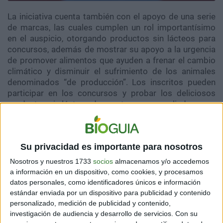
La iniciativa cuenta también con el apoyo de una serie
de marcas, las cuales cumplen un rol importantísimo
en el auspicio, otorgando productos sin lácteos para
concursos, además de mostrar su apoyo a la urgencia
de promover alimentos que ayuden a frenar el cambio
climático y disminuir el sufrimiento de los animales
denominados “de producción”. Los inscritos pueden
participar en los concursos y probar los deliciosos
productos sin lácteos de nuestras marcas aliadas.
Cabe recordar que en el 2022, la Fundación logró
concretar 21 marcas asociadas, 21 organizaciones de
la sociedad civil y 26 influencers, las cuales
Su privacidad es importante para nosotros
acompañaron la campaña durante el mes de agosto.
Nosotros y nuestros 1733
socios
almacenamos y/o accedemos
a información en un dispositivo, como cookies, y procesamos
datos personales, como identificadores únicos e información
estándar enviada por un dispositivo para publicidad y contenido
personalizado, medición de publicidad y contenido,
investigación de audiencia y desarrollo de servicios.
Con su