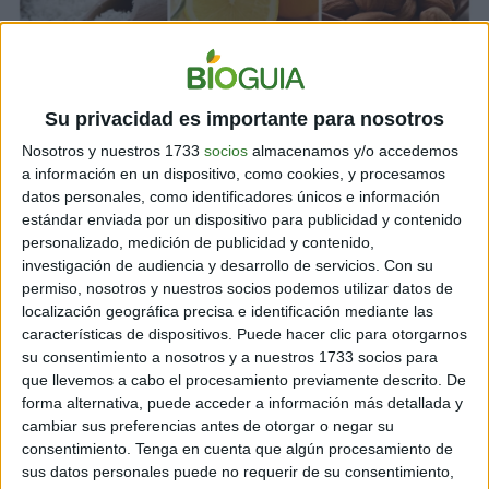
Su privacidad es importante para nosotros
- 2 tazas de coco rallado y un poco más para cubrir los
Nosotros y nuestros 1733
socios
almacenamos y/o accedemos
bombones
a información en un dispositivo, como cookies, y procesamos
- 1/2 taza de almendras
datos personales, como identificadores únicos e información
estándar enviada por un dispositivo para publicidad y contenido
- 2 o 3 cucharadas de miel
personalizado, medición de publicidad y contenido,
- 2 cucharadas de aceite de coco
investigación de audiencia y desarrollo de servicios.
Con su
- La ralladura y el jugo de un limón
permiso, nosotros y nuestros socios podemos utilizar datos de
localización geográfica precisa e identificación mediante las
características de dispositivos. Puede hacer clic para otorgarnos
PREPARACIÓN
su consentimiento a nosotros y a nuestros 1733 socios para
que llevemos a cabo el procesamiento previamente descrito. De
forma alternativa, puede acceder a información más detallada y
cambiar sus preferencias antes de otorgar o negar su
consentimiento.
Tenga en cuenta que algún procesamiento de
sus datos personales puede no requerir de su consentimiento,