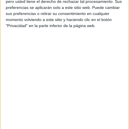
pero usted tiene el derecho de rechazar tal procesamiento. Sus
preferencias se aplicarán solo a este sitio web. Puede cambiar
sus preferencias o retirar su consentimiento en cualquier
momento volviendo a este sitio y haciendo clic en el botón
"Privacidad" en la parte inferior de la página web.
1. Coloca en una procesadora todos los ingredientes y
procesa por un minuto. Si no tienes procesadora,
procura moler bien las almendras antes de comenzar a
mezclar.
2. Con la masa, forma bolitas del tamaño que prefieras.
3. Vierte el resto del coco rallado en un recipiente o en
un plato y sumerge las bolitas en él hasta que estén
bien impregnadas.