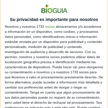
4. GUARDA TU COMIDA DENTRO DE ELLOS
Su privacidad es importante para nosotros
Nosotros y nuestros 1733
socios
almacenamos y/o accedemos
Reemplaza tus recipientes de plástico por frascos de
a información en un dispositivo, como cookies, y procesamos
vidrio. Incluso puedes usarlos para guardar porciones
datos personales, como identificadores únicos e información
de comida y llevarlas al trabajo.
estándar enviada por un dispositivo para publicidad y contenido
personalizado, medición de publicidad y contenido,
investigación de audiencia y desarrollo de servicios.
Con su
5. ÚSALOS COMO PORTARRETRATOS
permiso, nosotros y nuestros socios podemos utilizar datos de
localización geográfica precisa e identificación mediante las
características de dispositivos. Puede hacer clic para otorgarnos
Con esta sencilla idea, podrás exhibir tus fotografías
su consentimiento a nosotros y a nuestros 1733 socios para
de manera original.
Haz clic aquí para aprender cómo
que llevemos a cabo el procesamiento previamente descrito. De
hacerlo.
forma alternativa, puede acceder a información más detallada y
cambiar sus preferencias antes de otorgar o negar su
consentimiento.
Tenga en cuenta que algún procesamiento de
6. ORGANIZA TUS OBJETOS PEQUEÑOS
sus datos personales puede no requerir de su consentimiento,
pero usted tiene el derecho de rechazar tal procesamiento. Sus
preferencias se aplicarán solo a este sitio web. Puede cambiar