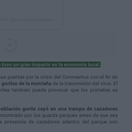
Una publicación compartida por Virunga National Park (@virunganationalpark)
el
27 de Ago de 2020 a las 4:33 PDT
ue tuvo un gran impacto en la economía local.
s puertas por la crisis del Coronavirus con el fin de
s gorilas de la montaña
de la transmisión del virus. El
gorilas también puede provocar que los primates se
población gorila cayó en una trampa de cazadores
 encontrado por los guarda parques antes de que sea
la presencia de cazadores adentro del parque son