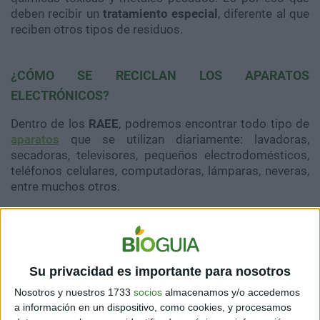
deben recibir un
tratamiento especial
, diferente al que
reciben otros tipos de residuos.
¿CÓMO SE RECICLAN LOS APARATOS
ELECTRÓNICOS?
Dentro de los
RAEE
, podremos encontrar todo tipo de
aparatos
que se utilizan diariamente: lavadoras,
secadoras, televisores, pequeños electrodomésticos,
teléfonos celulares, computadoras, lámparas, neveras,
entre muchos otros.
Algunos componentes de los aparatos electrónicos
son reutilizables. Es por eso que, al reciclarlos
correctamente, les estamos dando una nueva
oportunidad.
Su privacidad es importante para nosotros
Nosotros y nuestros 1733
socios
almacenamos y/o accedemos
a información en un dispositivo, como cookies, y procesamos