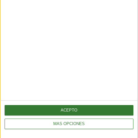
Los incendios en España y Francia
muestran una nueva amenaza:
¿por qué cada vez hay más fuegos
extremos?
Cargando...
ACEPTO
MÁS OPCIONES