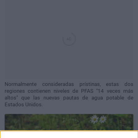
Normalmente consideradas prístinas, estas dos
regiones contienen niveles de PFAS "14 veces más
altos" que las nuevas pautas de agua potable de
Estados Unidos.