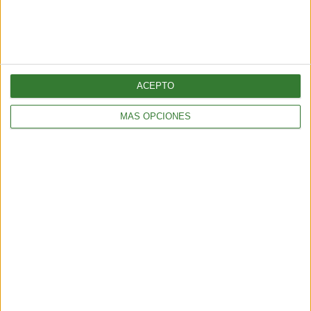
amenaza: ¿por qué cada vez hay más fuegos extremos?
5 min
| 2026-07-28 13:00
ACEPTO
MÁS OPCIONES
AMBIENTE
¿Es posible convertir la noche en día? El polémico proyecto que
busca iluminar la Tierra desde el espacio
6 min
| 2026-07-25 13:00