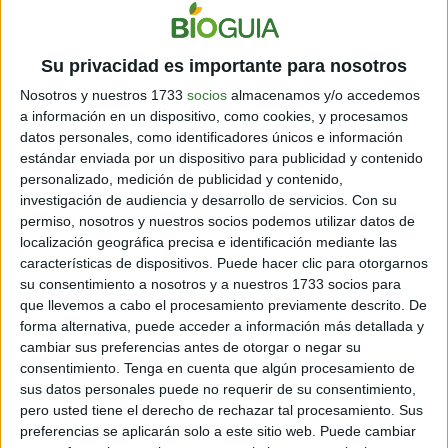
Su privacidad es importante para nosotros
Nosotros y nuestros 1733
socios
almacenamos y/o accedemos
a información en un dispositivo, como cookies, y procesamos
datos personales, como identificadores únicos e información
estándar enviada por un dispositivo para publicidad y contenido
personalizado, medición de publicidad y contenido,
investigación de audiencia y desarrollo de servicios.
Con su
Respuesta inmunitaria de
permiso, nosotros y nuestros socios podemos utilizar datos de
localización geográfica precisa e identificación mediante las
niños a las vacunas
características de dispositivos. Puede hacer clic para otorgarnos
su consentimiento a nosotros y a nuestros 1733 socios para
que llevemos a cabo el procesamiento previamente descrito. De
forma alternativa, puede acceder a información más detallada y
cambiar sus preferencias antes de otorgar o negar su
consentimiento.
Tenga en cuenta que algún procesamiento de
Recientemente, la EPA redujo de forma significativa los
sus datos personales puede no requerir de su consentimiento,
niveles recomendados de PFAS tras descubrir que las
pero usted tiene el derecho de rechazar tal procesamiento. Sus
sustancias químicas pueden afectar a la respuesta
preferencias se aplicarán solo a este sitio web. Puede cambiar
inmunitaria de los niños a las vacunas, explicó Cousins.