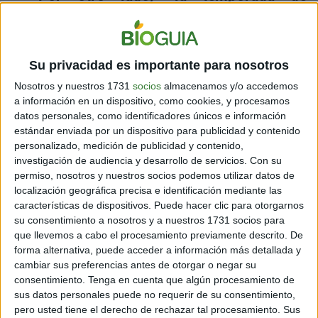
huracanes en 2021 es considerada
como la tercera temporada más activa
de huracanes en el Atlántico”, señala,
Su privacidad es importante para nosotros
recordando que se seleccionó el
Nosotros y nuestros 1731
socios
almacenamos y/o accedemos
huracán Ida y su impacto en las
a información en un dispositivo, como cookies, y procesamos
comunidades migrantes
datos personales, como identificadores únicos e información
estándar enviada por un dispositivo para publicidad y contenido
latinoamericanas de Nueva York como
personalizado, medición de publicidad y contenido,
caso de estudio.
investigación de audiencia y desarrollo de servicios.
Con su
permiso, nosotros y nuestros socios podemos utilizar datos de
localización geográfica precisa e identificación mediante las
Te puede interesar:
Estas son las 7 ciudades que
características de dispositivos. Puede hacer clic para otorgarnos
corren riesgo de desaparecer
su consentimiento a nosotros y a nuestros 1731 socios para
que llevemos a cabo el procesamiento previamente descrito. De
forma alternativa, puede acceder a información más detallada y
cambiar sus preferencias antes de otorgar o negar su
consentimiento.
Tenga en cuenta que algún procesamiento de
sus datos personales puede no requerir de su consentimiento,
pero usted tiene el derecho de rechazar tal procesamiento. Sus