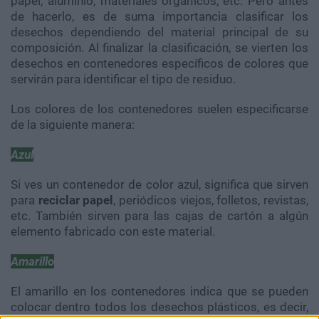
papel, aluminio, materiales orgánicos, etc. Pero antes
de hacerlo, es de suma importancia clasificar los
desechos dependiendo del material principal de su
composición. Al finalizar la clasificación, se vierten los
desechos en contenedores específicos de colores que
servirán para identificar el tipo de residuo.
Los colores de los contenedores suelen especificarse
de la siguiente manera:
Azul
Si ves un contenedor de color azul, significa que sirven
para
reciclar papel
, periódicos viejos, folletos, revistas,
etc. También sirven para las cajas de cartón a algún
elemento fabricado con este material.
Amarillo
El amarillo en los contenedores indica que se pueden
colocar dentro todos los desechos plásticos, es decir,