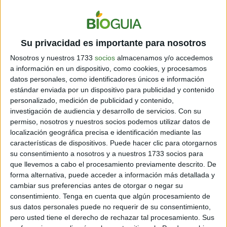
botellas, tapas, recipientes y bolsas. Saber
cómo
reciclar plástico
es esencial, ya que es uno de los
elementos que más contamina al medio ambiente.
Su privacidad es importante para nosotros
Verde
Nosotros y nuestros 1733
socios
almacenamos y/o accedemos
En este solo se deben depositar aquellos residuos de
a información en un dispositivo, como cookies, y procesamos
vidrio, como por ejemplo botellas y restos de vidrio o
datos personales, como identificadores únicos e información
cristal. No obstante, materiales como la porcelana y la
estándar enviada por un dispositivo para publicidad y contenido
cerámica están descartados en este contenedor.
personalizado, medición de publicidad y contenido,
investigación de audiencia y desarrollo de servicios.
Con su
Naranja
permiso, nosotros y nuestros socios podemos utilizar datos de
localización geográfica precisa e identificación mediante las
Contenedor ideado para el verter todo tipo de
características de dispositivos. Puede hacer clic para otorgarnos
su consentimiento a nosotros y a nuestros 1733 socios para
desechos de origen orgánico.
que llevemos a cabo el procesamiento previamente descrito. De
forma alternativa, puede acceder a información más detallada y
Rojo
cambiar sus preferencias antes de otorgar o negar su
consentimiento.
Tenga en cuenta que algún procesamiento de
Este tipo de contenedor está destinado al depósito de
sus datos personales puede no requerir de su consentimiento,
residuos tóxicos, incluso aquellos que puedan llegar a
pero usted tiene el derecho de rechazar tal procesamiento. Sus
ser peligrosos. Aerosoles, baterías, restos de aparatos