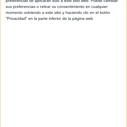
preferencias se aplicarán solo a este sitio web. Puede cambiar
tecnológicos y los desechos de los hospitales.
sus preferencias o retirar su consentimiento en cualquier
momento volviendo a este sitio y haciendo clic en el botón
Gris
"Privacidad" en la parte inferior de la página web.
Normalmente se usa para los residuos que no se
clasifican en las categorías anteriores.