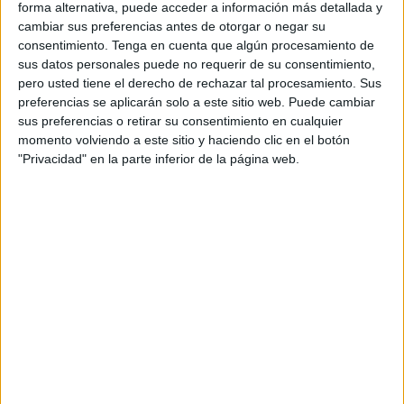
forma alternativa, puede acceder a información más detallada y
cambiar sus preferencias antes de otorgar o negar su
consentimiento.
Tenga en cuenta que algún procesamiento de
sus datos personales puede no requerir de su consentimiento,
pero usted tiene el derecho de rechazar tal procesamiento. Sus
preferencias se aplicarán solo a este sitio web. Puede cambiar
sus preferencias o retirar su consentimiento en cualquier
momento volviendo a este sitio y haciendo clic en el botón
"Privacidad" en la parte inferior de la página web.
Según argumenta la misma Agencia, la utilización de
éste recurso
"aumentará la seguridad energética de los
países mediante el uso de una fuente de energía local,
inagotable y, aún más importante, independientemente
de importaciones, aumentará la sostenibilidad, reducirá
la contaminación, disminuirá los costes de la mitigación
del cambio climático, y evitará la subida excesiva de los
precios de los combustibles fósiles. Estas ventajas son