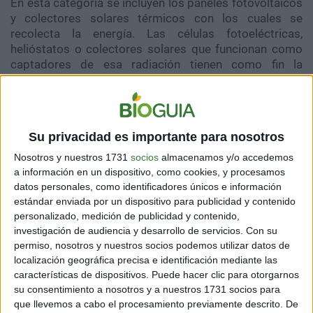
En esta categoría se incluyen los paneles fotovoltaicos
y colectores solares térmicos con los cuales se
recolecta la energía. Las células fotoeléctricas,
helióstatos o colectores solares que funcionan como
captadores de esa radiación tienen como fin la
conversión a energía eléctrica o térmica.
¿Por qué deberías usar
Su privacidad es importante para nosotros
Nosotros y nuestros 1731
socios
almacenamos y/o accedemos
energías limpias?
a información en un dispositivo, como cookies, y procesamos
datos personales, como identificadores únicos e información
estándar enviada por un dispositivo para publicidad y contenido
personalizado, medición de publicidad y contenido,
investigación de audiencia y desarrollo de servicios.
Con su
permiso, nosotros y nuestros socios podemos utilizar datos de
La
Agencia Internacional de la Energía
señaló en 2011
localización geográfica precisa e identificación mediante las
que
"el desarrollo de tecnologías solares limpias,
características de dispositivos. Puede hacer clic para otorgarnos
baratas e inagotables supondrá un enorme beneficio
su consentimiento a nosotros y a nuestros 1731 socios para
a largo plazo"
.
que llevemos a cabo el procesamiento previamente descrito. De