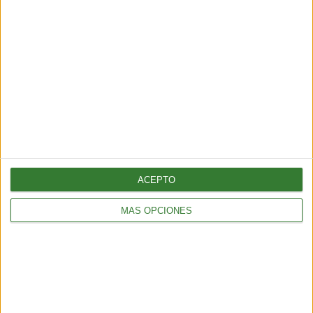
Los celulares se pueden cargar con energía solar
ACEPTO
9. ELECTRODOMÉSTICOS QUE FUNCIONAN CON
ENERGÍA SOLAR
MÁS OPCIONES
En este punto, no podrás negarte a empezar hoy a
utilizar la energía solar para modificar tu calidad de
vida pensando en un futuro mejor para todos.
Tal vez creas que es difícil cambiar los hábitos cuando