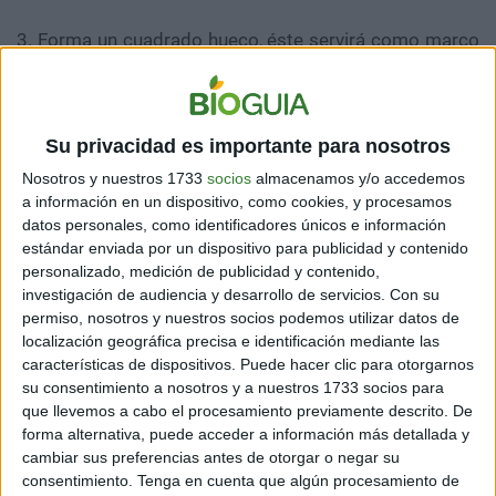
3. Forma un cuadrado hueco, éste servirá como marco
para la mesa.
4. Prepara la parte central, donde se alojarán las
macetas. Para ello, necesitarás tres tablas. Dispónlas
Su privacidad es importante para nosotros
de manera tal que puedan contener una maceta.
Nosotros y nuestros 1733
socios
almacenamos y/o accedemos
a información en un dispositivo, como cookies, y procesamos
Ten la precaución de taladrar algunos orificios en la
datos personales, como identificadores únicos e información
parte de abajo para que el agua pueda drenar sin
estándar enviada por un dispositivo para publicidad y contenido
problemas. Para evitar que la madera se dañe, puedes
personalizado, medición de publicidad y contenido,
cubrirla con pintura de caucho, como la que se utiliza
investigación de audiencia y desarrollo de servicios.
Con su
en los techos para cubrir goteras.
permiso, nosotros y nuestros socios podemos utilizar datos de
localización geográfica precisa e identificación mediante las
características de dispositivos. Puede hacer clic para otorgarnos
su consentimiento a nosotros y a nuestros 1733 socios para
que llevemos a cabo el procesamiento previamente descrito. De
forma alternativa, puede acceder a información más detallada y
cambiar sus preferencias antes de otorgar o negar su
consentimiento.
Tenga en cuenta que algún procesamiento de