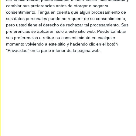
cambiar sus preferencias antes de otorgar o negar su
consentimiento.
Tenga en cuenta que algún procesamiento de
sus datos personales puede no requerir de su consentimiento,
pero usted tiene el derecho de rechazar tal procesamiento. Sus
preferencias se aplicarán solo a este sitio web. Puede cambiar
sus preferencias o retirar su consentimiento en cualquier
momento volviendo a este sitio y haciendo clic en el botón
"Privacidad" en la parte inferior de la página web.
¿Cuál es el centro de la polémica?
Lo que más desconcierta a quienes tienen esta misma
duda que yo, es que
al lavar los pañales de tela se
consume agua y energía y con eso el impacto
ambiental de los pañales de tela no es inocuo
,
digamos.