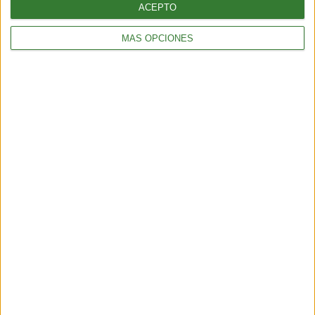
ACEPTO
MÁS OPCIONES
Récord histórico de sargazo
golpea al Caribe y al golfo de
México
Cargando...