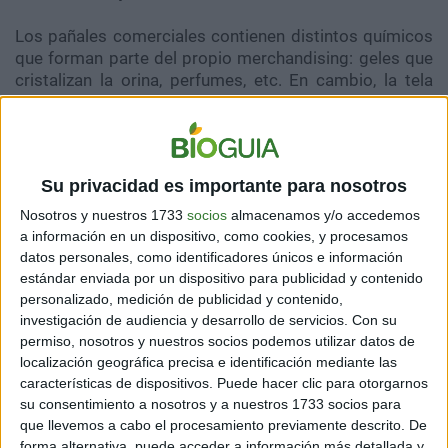
Los pañales comerciales contienen distintos químicos
que forman parte del propio merchandising: geles que
cristalizan la orina, perfumes, etc. En cambio, la tela
actúa igual que como lo haría cualquier ropa interior.
Además, al cambiarlos más seguido, es más probable
que los bebés no sufran tantas irritaciones.
Su privacidad es importante para nosotros
4. Ayudan a reducir la cantidad de basura
Nosotros y nuestros 1733
socios
almacenamos y/o accedemos
Al no tirar un pañal por cada uso, reduces la cantidad
a información en un dispositivo, como cookies, y procesamos
de desechos plásticos que son, uno de los materiales
datos personales, como identificadores únicos e información
que más daño generan hoy al ambiente.
estándar enviada por un dispositivo para publicidad y contenido
personalizado, medición de publicidad y contenido,
investigación de audiencia y desarrollo de servicios.
Con su
5. Ayudan a los niños a controlar más rápidamente
permiso, nosotros y nuestros socios podemos utilizar datos de
sus esfínteres
localización geográfica precisa e identificación mediante las
características de dispositivos. Puede hacer clic para otorgarnos
Ya que, al sentirse húmedos, comienzan a detectar
su consentimiento a nosotros y a nuestros 1733 socios para
cuando es que hacen pis.
que llevemos a cabo el procesamiento previamente descrito. De
forma alternativa, puede acceder a información más detallada y