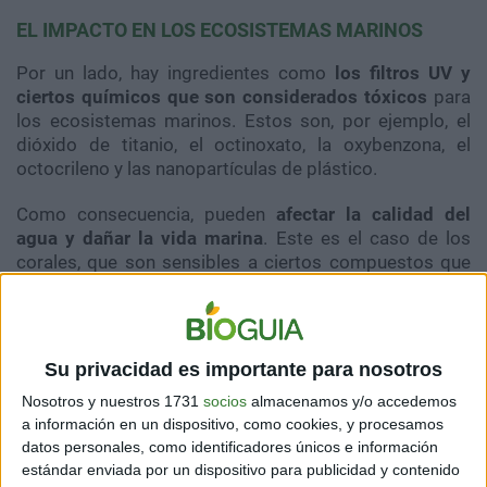
EL IMPACTO EN LOS ECOSISTEMAS MARINOS
Por un lado, hay ingredientes como
los filtros UV y
ciertos químicos que son considerados tóxicos
para
los ecosistemas marinos. Estos son, por ejemplo, el
dióxido de titanio, el octinoxato, la oxybenzona, el
octocrileno y las nanopartículas de plástico.
Como consecuencia, pueden
afectar la calidad del
agua y dañar la vida marina
.
Este es el caso de los
corales, que son sensibles a ciertos compuestos que
causan su blanqueamiento, algo que los debilita
e
incluso los mata
.
Su privacidad es importante para nosotros
Nosotros y nuestros 1731
socios
almacenamos y/o accedemos
a información en un dispositivo, como cookies, y procesamos
datos personales, como identificadores únicos e información
estándar enviada por un dispositivo para publicidad y contenido