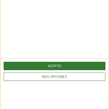
muestran una nueva amenaza:
¿por qué cada vez hay más fuegos
extremos?
Cargando...
ACEPTO
MÁS OPCIONES