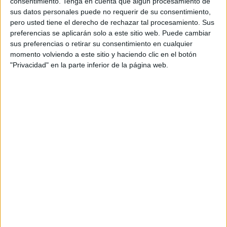
consentimiento.
Tenga en cuenta que algún procesamiento de
tienen hielo, también tienen pequeños organismos que
sus datos personales puede no requerir de su consentimiento,
ahí habitan, como los diátomos (algas que viven en la
pero usted tiene el derecho de rechazar tal procesamiento. Sus
superficie de los océanos). Con esta muestra, los
preferencias se aplicarán solo a este sitio web. Puede cambiar
expertos podrían determinar además cuán lejos llegó
sus preferencias o retirar su consentimiento en cualquier
el hielo desde la Antártica que en años recientes
momento volviendo a este sitio y haciendo clic en el botón
alcanzó Bouvet.
"Privacidad" en la parte inferior de la página web.