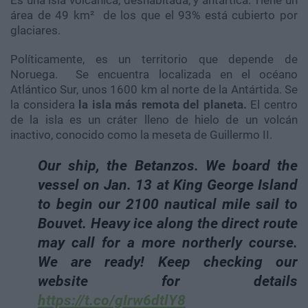
Es una isla volcánica, deshabitada, y antártica. Tiene un
área de 49 km² ​ de los que el 93% está cubierto por
glaciares.
Políticamente, es un territorio que depende de
Noruega. ​ Se encuentra localizada en el océano
Atlántico Sur, unos 1600 km al norte de la Antártida. Se
la considera
la isla más remota del planeta.
El centro
de la isla es un cráter lleno de hielo de un volcán
inactivo, conocido como la meseta de Guillermo II.
Our ship, the Betanzos. We board the
vessel on Jan. 13 at King George Island
to begin our 2100 nautical mile sail to
Bouvet. Heavy ice along the direct route
may call for a more northerly course.
We are ready! Keep checking our
website for details
https://t.co/gIrw6dtlY8