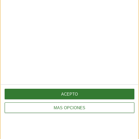
AMBIENTE
¿Es posible convertir la noche en día? El polémico proyecto que
busca iluminar la Tierra desde el espacio
ACEPTO
6 min
| 2026-07-25 13:00
MÁS OPCIONES