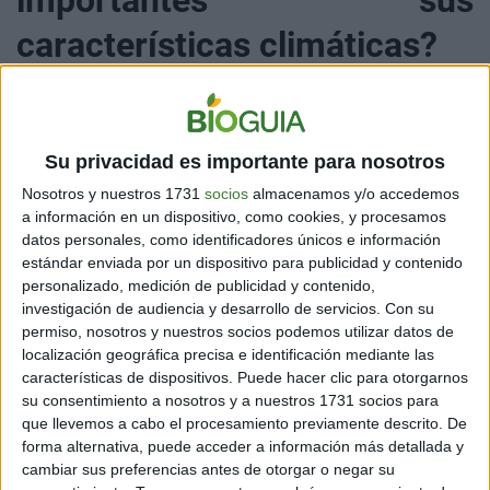
importantes sus
características climáticas?
Su privacidad es importante para nosotros
Bouvet está expuesta a los vientos del oeste, que
circulan de oeste a este. Esos vientos son cruciales
Nosotros y nuestros 1731
socios
almacenamos y/o accedemos
para comprender los cambios recientes en la Antártica.
a información en un dispositivo, como cookies, y procesamos
Son los vientos los que impulsan, por ejemplo, el
datos personales, como identificadores únicos e información
ascenso de aguas calientes
estándar enviada por un dispositivo para publicidad y contenido
personalizado, medición de publicidad y contenido,
Por el clima extremo y su terreno congelado, la
investigación de audiencia y desarrollo de servicios.
Con su
vegetación se limita a líquenes (uno de ellos, endémico
permiso, nosotros y nuestros socios podemos utilizar datos de
localización geográfica precisa e identificación mediante las
de Bouvet) y musgos.
características de dispositivos. Puede hacer clic para otorgarnos
su consentimiento a nosotros y a nuestros 1731 socios para
De acuerdo a los investigadores que han podido estar
que llevemos a cabo el procesamiento previamente descrito. De
allí, pueden tomarse muestras de hielo. Esa nieve
forma alternativa, puede acceder a información más detallada y
compactada en distintos niveles,
es un registro
cambiar sus preferencias antes de otorgar o negar su
histórico de los vientos
. Estas muestras no solo