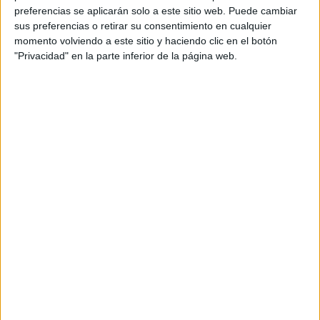
preferencias se aplicarán solo a este sitio web. Puede cambiar
sus preferencias o retirar su consentimiento en cualquier
momento volviendo a este sitio y haciendo clic en el botón
"Privacidad" en la parte inferior de la página web.
Contiene vitaminas, minerales y polisacáridos que
pueden ayudar a mantener la salud del sistema
digestivo.
Contiene 10 veces más calcio que la leche, por lo
que es un excelente aporte en el cuidado del
sistema óseo y un ayudante para el funcionamiento
del sistema nervioso central.
Fortalece de manera eficiente el sistema inmune.