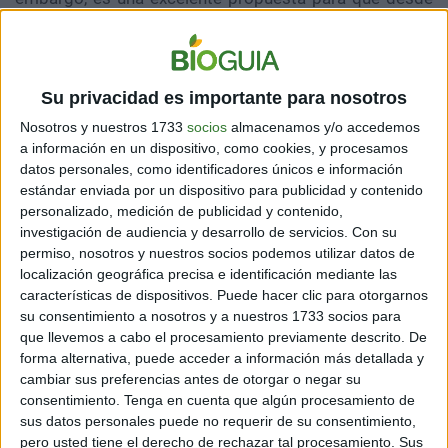
todas las realidades busquemos una alternativa
sustentable para
reducir drásticamente el uso del
plástico
; que tanto daño le hace a nuestro planeta.
Su privacidad es importante para nosotros
De esta manera, se puede asegurar que es un paso
importante para llegar a crear un verdadero impacto
Nosotros y nuestros 1733
socios
almacenamos y/o accedemos
a información en un dispositivo, como cookies, y procesamos
positivo en pro del cuidado del ambiente.
datos personales, como identificadores únicos e información
estándar enviada por un dispositivo para publicidad y contenido
personalizado, medición de publicidad y contenido,
BENEFICIOS DEL SEAWEED U
investigación de audiencia y desarrollo de servicios.
Con su
Seaweed U es una alternativa altamente beneficiosa
permiso, nosotros y nuestros socios podemos utilizar datos de
localización geográfica precisa e identificación mediante las
que no se limita solo al cuidado del ambiente, sino que
características de dispositivos. Puede hacer clic para otorgarnos
además representa un
complemento alimenticio
su consentimiento a nosotros y a nuestros 1733 socios para
excelente para la dieta de quien lo consume. Algunas
que llevemos a cabo el procesamiento previamente descrito. De
de las
ventajas del consumo de algas
que se pueden
forma alternativa, puede acceder a información más detallada y
enumerar son las siguientes:
cambiar sus preferencias antes de otorgar o negar su
consentimiento.
Tenga en cuenta que algún procesamiento de
sus datos personales puede no requerir de su consentimiento,
pero usted tiene el derecho de rechazar tal procesamiento. Sus