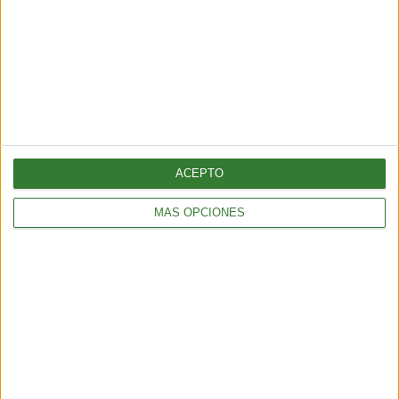
AMBIENTE
¿Es posible convertir la noche en día? El polémico proyecto que
busca iluminar la Tierra desde el espacio
6 min
| 2026-07-25 13:00
ACEPTO
MÁS OPCIONES
AMBIENTE
Temporal en Chile: qué es el río atmosférico categoría 5 que
azota al país