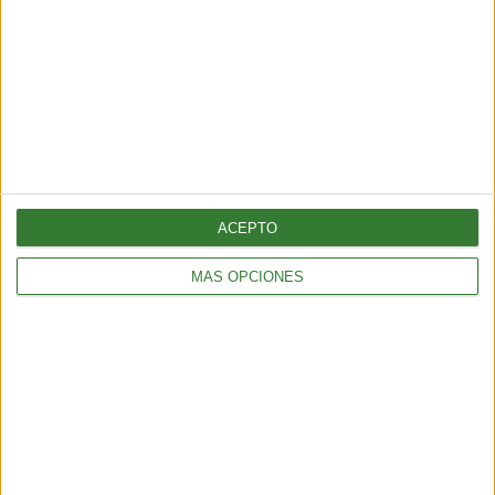
ACEPTO
MÁS OPCIONES
BIENESTAR
La proteína, mucho más que un nutriente clave para el
mantenimiento de la masa muscular
3 min
| 2026-06-01 17:00