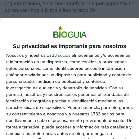
argumentación, se genera confusión y por supuesto se
abren caminos a la mala interpretación.
Una manera de evitar esto es a través de la
autorregulación emocional lo hemos visto en
artículos
previos
que si deseas puedes revisarlos para que
aprendas a manejar mejor tu coeficiente emocional.
Su privacidad es importante para nosotros
Nosotros y nuestros 1733
socios
almacenamos y/o accedemos
a información en un dispositivo, como cookies, y procesamos
datos personales, como identificadores únicos e información
estándar enviada por un dispositivo para publicidad y contenido
personalizado, medición de publicidad y contenido,
investigación de audiencia y desarrollo de servicios.
Con su
permiso, nosotros y nuestros socios podemos utilizar datos de
localización geográfica precisa e identificación mediante las
características de dispositivos. Puede hacer clic para otorgarnos
su consentimiento a nosotros y a nuestros 1733 socios para
que llevemos a cabo el procesamiento previamente descrito. De
forma alternativa, puede acceder a información más detallada y
cambiar sus preferencias antes de otorgar o negar su