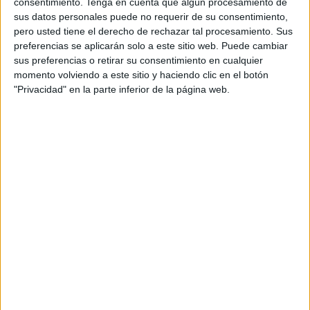
consentimiento.
Tenga en cuenta que algún procesamiento de
sus datos personales puede no requerir de su consentimiento,
pero usted tiene el derecho de rechazar tal procesamiento. Sus
preferencias se aplicarán solo a este sitio web. Puede cambiar
sus preferencias o retirar su consentimiento en cualquier
momento volviendo a este sitio y haciendo clic en el botón
"Privacidad" en la parte inferior de la página web.
↑TENSIÓN
¿Cuántas veces has estado en una conversación que
te deja mucho más tenso de cuando empezaste?
esto
puede deberse a que es una interacción sobre una
temática estresante o el diálogo en sí no fluye, de ser el
punto número dos puede deberse a que no existe una
relación bilateral de respeto, tal vez hay una jerarquía
muy marcada y una de las dos personas sentirse