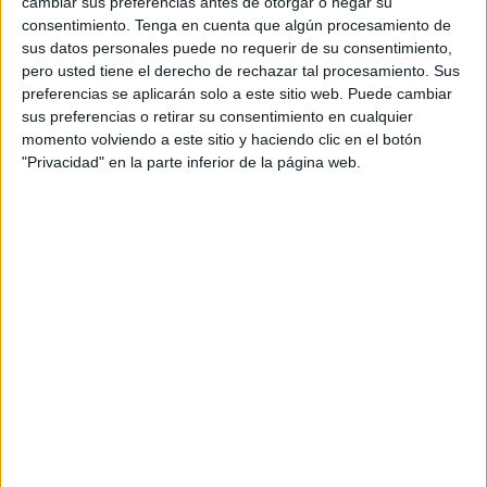
cambiar sus preferencias antes de otorgar o negar su
consentimiento.
Tenga en cuenta que algún procesamiento de
sus datos personales puede no requerir de su consentimiento,
pero usted tiene el derecho de rechazar tal procesamiento. Sus
LOS 5 ALIMENTOS ESENCIALES DE LAPALLO PARA
preferencias se aplicarán solo a este sitio web. Puede cambiar
sus preferencias o retirar su consentimiento en cualquier
TENER UNA VIDA DE CALIDAD:
momento volviendo a este sitio y haciendo clic en el botón
1. La Miel
"Privacidad" en la parte inferior de la página web.
Esta tiene propiedades antibacterianas, antisépticas,
antifúngicas y algo que nunca se puede quedar atrás:
los antioxidantes. Por todo esto, la miel de abeja es un
alimento esencial para poder vivir más años, pues
ayuda en muchas condiciones en nuestro cuerpo y nos
da más años, y de calidad.
2. La Canela
La canela ha sido siempre muy útil para ayudar a
quienes padecen de diabetes, para la prevención del