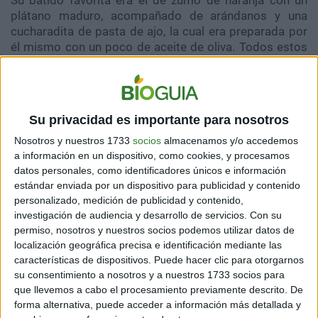
Su batido favorita era el de zumo de naranja con un
plátano maduro, acompañado de arándanos y una
cucharadita de pasta de ajo, la cual era preparada por
él mismo con un poco de aceite de oliva. Todos estos
ingredientes tienen grandes beneficios para la salud.
Por supuesto que todo lo que usaba LaPallo era
natural.
Su privacidad es importante para nosotros
Nosotros y nuestros 1733
socios
almacenamos y/o accedemos
a información en un dispositivo, como cookies, y procesamos
datos personales, como identificadores únicos e información
estándar enviada por un dispositivo para publicidad y contenido
personalizado, medición de publicidad y contenido,
investigación de audiencia y desarrollo de servicios.
Con su
permiso, nosotros y nuestros socios podemos utilizar datos de
localización geográfica precisa e identificación mediante las
características de dispositivos. Puede hacer clic para otorgarnos
su consentimiento a nosotros y a nuestros 1733 socios para
que llevemos a cabo el procesamiento previamente descrito. De
forma alternativa, puede acceder a información más detallada y