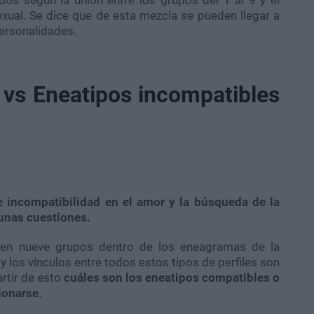
dos según la unión entre los grupos del 1 al 9 y el
exual. Se dice que de esta mezcla se pueden llegar a
personalidades.
 vs Eneatipos incompatibles
e incompatibilidad en el amor y la búsqueda de la
gunas cuestiones.
sten nueve grupos dentro de los eneagramas de la
y los vínculos entre todos estos tipos de perfiles son
artir de esto
cuáles son los eneatipos compatibles o
ionarse.