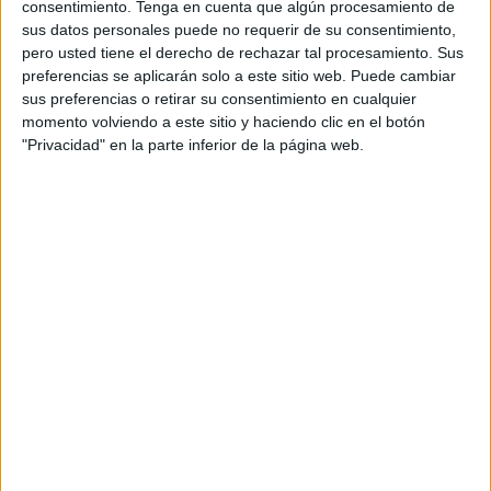
consentimiento.
Tenga en cuenta que algún procesamiento de
Son sensibles, reservados, dramáticos y expresivos.
sus datos personales puede no requerir de su consentimiento,
Saben que su identidad es muy distinta a la de los
pero usted tiene el derecho de rechazar tal procesamiento. Sus
demás. Entienden que
poseen talentos o dones
preferencias se aplicarán solo a este sitio web. Puede cambiar
únicos,
especiales, aunque miran con cierta envidia a
sus preferencias o retirar su consentimiento en cualquier
quienes no brillan con tanta clase y estilo personal,
momento volviendo a este sitio y haciendo clic en el botón
pero se ven felices en su simpleza. Como en su
"Privacidad" en la parte inferior de la página web.
lenguaje cotidiano pareciera no haber palabras que
verbalicen la profundidad de su sentir, recurren al arte
como herramienta de expresión.
ENEATIPO CINCO
Siempre están investigando, haciendo preguntas,
ahondando. Cuando se sumergen en sus
observaciones e interiorizan sus conocimientos,
adquieren una sensación de seguridad en sí mismos.
Tienen un
modo de hablar razonado, lógico y
analítico.
Se involucran de tal modo en sus
pensamientos que no imprimen vivacidad ni vitalidad a