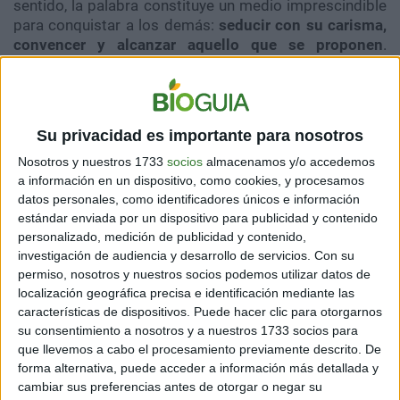
sentido, la palabra constituye un medio imprescindible
para conquistar a los demás:
seducir con su carisma,
convencer y alcanzar aquello que se proponen
.
Utilizan los gestos para atraer la atención e
impresionar a sus interlocutores.
Su privacidad es importante para nosotros
Nosotros y nuestros 1733
socios
almacenamos y/o accedemos
a información en un dispositivo, como cookies, y procesamos
datos personales, como identificadores únicos e información
estándar enviada por un dispositivo para publicidad y contenido
personalizado, medición de publicidad y contenido,
investigación de audiencia y desarrollo de servicios.
Con su
permiso, nosotros y nuestros socios podemos utilizar datos de
localización geográfica precisa e identificación mediante las
características de dispositivos. Puede hacer clic para otorgarnos
su consentimiento a nosotros y a nuestros 1733 socios para
que llevemos a cabo el procesamiento previamente descrito. De
forma alternativa, puede acceder a información más detallada y
ENEATIPO CUATRO
cambiar sus preferencias antes de otorgar o negar su