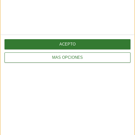
ACEPTO
MÁS OPCIONES
ENTRETENIMIENTO
Muyuna Fest 2026: el festival de cine flotante selvático
2 min
| 2026-02-19 18:51