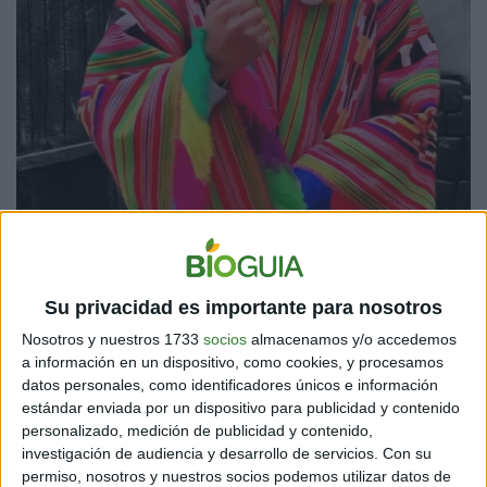
René Tunqui. Fuente: El País
DESDE MÉXICO, TAMBIÉN SE APRENDE NÁHUATL
Su privacidad es importante para nosotros
Es el caso del docente
Julio Hernández
, quien empezó
Nosotros y nuestros 1733
socios
almacenamos y/o accedemos
a usar TikTok durante la pandemia. Al estar bajo
a información en un dispositivo, como cookies, y procesamos
cuarentena, pudo dedicarse a aprender esta
datos personales, como identificadores únicos e información
estándar enviada por un dispositivo para publicidad y contenido
plataforma. A su vez, quiso usar esta red para divulgar
personalizado, medición de publicidad y contenido,
el idioma náhuatl.
investigación de audiencia y desarrollo de servicios.
Con su
permiso, nosotros y nuestros socios podemos utilizar datos de
Originario de Tlaxcala, Julio Hernández no es nativo de