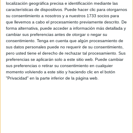
localización geográfica precisa e identificación mediante las
este idioma aborigen. Lo aprendió en la universidad y
características de dispositivos. Puede hacer clic para otorgarnos
luego se relacionó con gente que lo habla. Se enamoró
su consentimiento a nosotros y a nuestros 1733 socios para
de tal manera del
náhuatl
que ahora quiere que todos
que llevemos a cabo el procesamiento previamente descrito. De
lo aprendan.
forma alternativa, puede acceder a información más detallada y
cambiar sus preferencias antes de otorgar o negar su
consentimiento.
Tenga en cuenta que algún procesamiento de
sus datos personales puede no requerir de su consentimiento,
pero usted tiene el derecho de rechazar tal procesamiento. Sus
preferencias se aplicarán solo a este sitio web. Puede cambiar
sus preferencias o retirar su consentimiento en cualquier
momento volviendo a este sitio y haciendo clic en el botón
"Privacidad" en la parte inferior de la página web.
Su bisabuela lo hablaba, por eso él siempre
sintió
curiosidad.
Lo estudió siendo adulto, lo aprendió y
ahora lo enseña. Pero, ahora lo enseña. Lo hace por