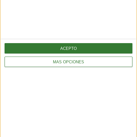
las picaduras de garrapatas
en tu mascota?
ACEPTO
MÁS OPCIONES