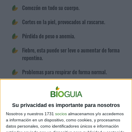
Comezón en todo su cuerpo.
Cortes en la piel, provocados al rascarse.
Pérdida de peso o anemia.
Fiebre, esta puede ser leve o aumentar de forma
repentina.
Problemas para respirar de forma normal.
Pequeñas hemorragias, estas pueden
incrementarse dependiendo del número de
garrapatas en el perro
.
Su privacidad es importante para nosotros
Nosotros y nuestros 1731
socios
almacenamos y/o accedemos
Problemas en los riñones.
a información en un dispositivo, como cookies, y procesamos
datos personales, como identificadores únicos e información
Falta de sueño.