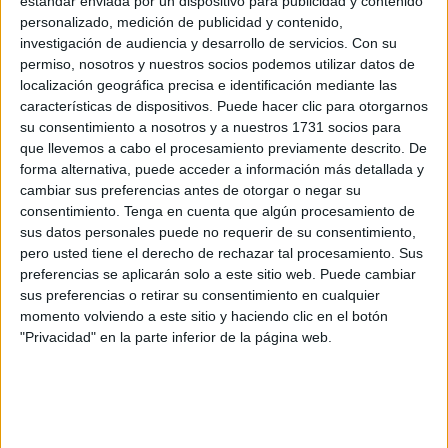
estándar enviada por un dispositivo para publicidad y contenido
personalizado, medición de publicidad y contenido,
Pérdida del apetito.
investigación de audiencia y desarrollo de servicios.
Con su
permiso, nosotros y nuestros socios podemos utilizar datos de
Problemas para caminar.
localización geográfica precisa e identificación mediante las
características de dispositivos. Puede hacer clic para otorgarnos
su consentimiento a nosotros y a nuestros 1731 socios para
Parálisis.
que llevemos a cabo el procesamiento previamente descrito. De
forma alternativa, puede acceder a información más detallada y
Vómitos.
cambiar sus preferencias antes de otorgar o negar su
consentimiento.
Tenga en cuenta que algún procesamiento de
Dolor.
sus datos personales puede no requerir de su consentimiento,
pero usted tiene el derecho de rechazar tal procesamiento. Sus
preferencias se aplicarán solo a este sitio web. Puede cambiar
Hay que resaltar que, los
síntomas
de las
garrapatas
sus preferencias o retirar su consentimiento en cualquier
pueden ser leves o graves, según la enfermedad
momento volviendo a este sitio y haciendo clic en el botón
provocada por estos parásitos. Ya que hay
"Privacidad" en la parte inferior de la página web.
enfermedades que pueden causar más daños en la
salud del can que otras.