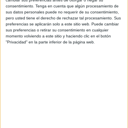
"El almacenamiento de la batería será crítico", dijo Joao
consentimiento.
Tenga en cuenta que algún procesamiento de
Gouveia, miembro sénior del Project Drawdown, una
sus datos personales puede no requerir de su consentimiento,
organización de investigación que analiza soluciones
pero usted tiene el derecho de rechazar tal procesamiento. Sus
climáticas. "Permitirá la integración de más y más
preferencias se aplicarán solo a este sitio web. Puede cambiar
tecnología renovable.
No podemos tener un 70 por
sus preferencias o retirar su consentimiento en cualquier
ciento (de energía renovable para 2050) proveniente
momento volviendo a este sitio y haciendo clic en el botón
de la energía eólica y solar si no aplicamos sistemas
"Privacidad" en la parte inferior de la página web.
de almacenamiento de baterías
", añadió.
Los vehículos eléctricos podrían actuar como un
sistema de almacenamiento, dijo Gouveia, en el que los
propietarios compran electricidad por la noche para
cargar sus automóviles y la venden a la red cuando la
demanda es alta y los automóviles están estacionados,
inactivos, durante el día. "Estamos encontrando nuevas
reservas de litio porque esta es una tecnología para
ambos mercados, por lo que estamos innovando cada
vez más", aseguró.
Si bien
la flota mundial de vehículos eléctricos ha
crecido rápidamente
, superando los 5 millones de