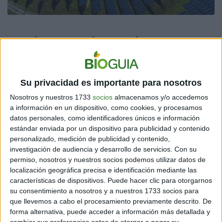
BATERÍAS PARA VEHÍCULOS ELÉCTRICOS
La Real Academia de Ciencias de Suecia otorgó a tres
científicos un premio Nobel en octubre por su trabajo
Su privacidad es importante para nosotros
en el desarrollo de baterías de iones de litio, que según
ellos "han revolucionado nuestras vidas desde que
Nosotros y nuestros 1733
socios
almacenamos y/o accedemos
ingresaron al mercado en 1991", y continúan
a información en un dispositivo, como cookies, y procesamos
avanzando.
datos personales, como identificadores únicos e información
estándar enviada por un dispositivo para publicidad y contenido
Más livianas y pequeñas que las baterías recargables
personalizado, medición de publicidad y contenido,
anteriores, las baterías de litio también se pueden
investigación de audiencia y desarrollo de servicios.
Con su
cargar más rápido y con mayor frecuencia. A medida
permiso, nosotros y nuestros socios podemos utilizar datos de
que su peso y precio continúan cayendo,
están
localización geográfica precisa e identificación mediante las
desempeñando un papel cada vez más importante en
características de dispositivos. Puede hacer clic para otorgarnos
la descarbonización del sector del transporte
al hacer
su consentimiento a nosotros y a nuestros 1733 socios para
que los vehículos eléctricos sean más baratos.
que llevemos a cabo el procesamiento previamente descrito. De
forma alternativa, puede acceder a información más detallada y
cambiar sus preferencias antes de otorgar o negar su