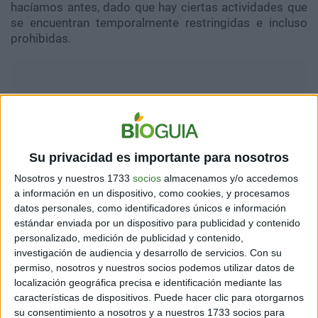
hacíamos antes, dado que hay ciertas actividades que
se encuentran temporalmente restringidas e incluso
prohibidas.
Su privacidad es importante para nosotros
Nosotros y nuestros 1733
socios
almacenamos y/o accedemos
a información en un dispositivo, como cookies, y procesamos
datos personales, como identificadores únicos e información
estándar enviada por un dispositivo para publicidad y contenido
personalizado, medición de publicidad y contenido,
De pronto, la libertad, derecho que solemos dar por
investigación de audiencia y desarrollo de servicios.
Con su
sentado, se encuentra en el centro de la escena
permiso, nosotros y nuestros socios podemos utilizar datos de
cotidiana y al verse trastocada, se pone en juego
localización geográfica precisa e identificación mediante las
características de dispositivos. Puede hacer clic para otorgarnos
nuestro bienestar psicológico. La libre elección es eje
su consentimiento a nosotros y a nuestros 1733 socios para
de nuestra constitución como personas y frente al