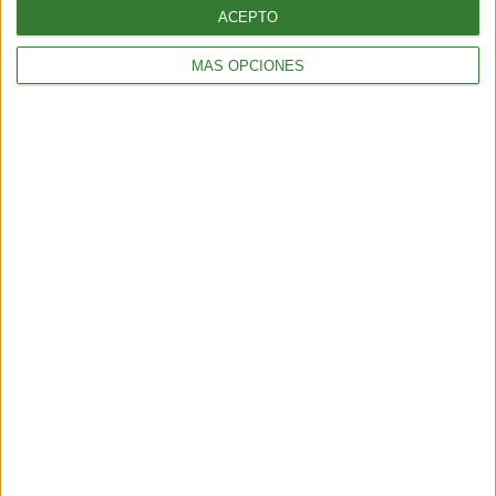
ACEPTO
OPINIÓN
COP16: Definiendo las letras pequeñas del marco global de
biodiversidad
MÁS OPCIONES
14 min
| 2024-10-16 13:30
OPINIÓN
Cuestiones ambientales sobre La Ley de Bases y Puntos de
Partida en Argentina
3 min
| 2024-08-23 13:54