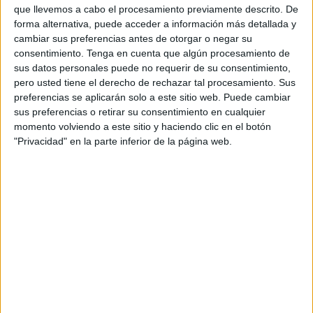
que llevemos a cabo el procesamiento previamente descrito. De
condicionamiento de la misma, aparece la apatía y esa
forma alternativa, puede acceder a información más detallada y
falta de motivación y de sentido de la cual hablábamos
cambiar sus preferencias antes de otorgar o negar su
anteriormente.
consentimiento.
Tenga en cuenta que algún procesamiento de
sus datos personales puede no requerir de su consentimiento,
Es esperable que nos encontremos más irritables, y
pero usted tiene el derecho de rechazar tal procesamiento. Sus
que nos molesten cosas que antes no lo hacían.
preferencias se aplicarán solo a este sitio web. Puede cambiar
Tenemos menos voluntad que antes y realizar tareas
sus preferencias o retirar su consentimiento en cualquier
que parecían
sencillas se vuelve más difícil. Nuestro
momento volviendo a este sitio y haciendo clic en el botón
mundo emocional se ve afectado, y nos cuesta
"Privacidad" en la parte inferior de la página web.
identificar lo que sentimos e incluso pareciera que
estamos carentes de emociones. Todo eso es
esperable, estamos atravesando una situación inédita y
nuestro cuerpo está buscando la forma de adaptarse a
esta nueva realidad.