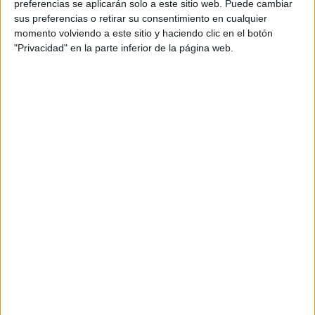
preferencias se aplicarán solo a este sitio web. Puede cambiar
Ideal para: vidrio, cerámica, azulejos y acero
sus preferencias o retirar su consentimiento en cualquier
momento volviendo a este sitio y haciendo clic en el botón
inoxidable.
"Privacidad" en la parte inferior de la página web.
Evitar: mármol, granito, piedra natural, madera sin
sellar, pantallas delicadas o cromo sensible.
Importante: No mezclar con lejía y diluir siempre el
macerado antes de usar en plantas o compost; no
aplicar puro sobre hojas.
USOS RÁPIDOS EN EL HOGAR
Desengrasante de cocina: hornillas, campanas y
azulejos (diluir 1:4).
Brillo en acero: griferías y lavaplatos; enjuagar y