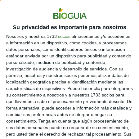
Su privacidad es importante para nosotros
Lava y corta cáscaras de banana frescas.
Nosotros y nuestros 1733
socios
almacenamos y/o accedemos
Colócalas en un frasco de vidrio y cubre con vinagre
blanco.
a información en un dispositivo, como cookies, y procesamos
datos personales, como identificadores únicos e información
Añade jugo de limón en proporción 3:1:1
estándar enviada por un dispositivo para publicidad y contenido
(cáscara:vinagre:limón).
personalizado, medición de publicidad y contenido,
Tapa y deja macerar entre 7 y 14 días.
investigación de audiencia y desarrollo de servicios.
Con su
permiso, nosotros y nuestros socios podemos utilizar datos de
Cuela y diluye 1 parte del concentrado en 3-4 partes de
localización geográfica precisa e identificación mediante las
agua para usar como limpiador aromático o
características de dispositivos. Puede hacer clic para otorgarnos
desengrasante ligero.
su consentimiento a nosotros y a nuestros 1733 socios para
Tip rápido: Frota el interior de la cáscara con unas
que llevemos a cabo el procesamiento previamente descrito. De
forma alternativa, puede acceder a información más detallada y
gotas de limón sobre acero inoxidable o griferías y
cambiar sus preferencias antes de otorgar o negar su
pasa un paño con vinagre diluido para retirar residuos.
consentimiento.
Tenga en cuenta que algún procesamiento de
sus datos personales puede no requerir de su consentimiento,
pero usted tiene el derecho de rechazar tal procesamiento. Sus
SUPERFICIES DONDE FUNCIONA Y PRECAUCIONES