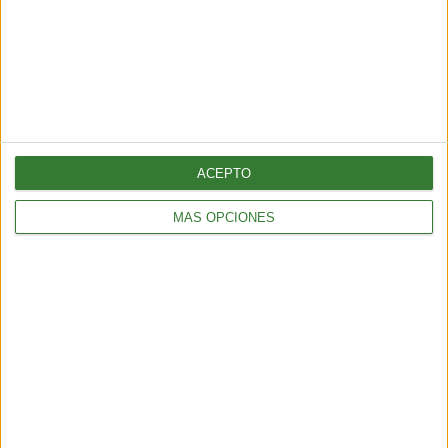
SALUD
ACEPTO
El efecto de la gratitud en el cerebro que reveló la ciencia
MÁS OPCIONES
2 min
| 2026-03-09 18:49
SALUD