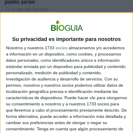
puedes perder
12 min
| 30/08/2024
Vamos a desentrañar los secretos de este enfoque agrícola que
promete transformar la forma en que cultivamos y consumimos
nuestros alimentos.
Su privacidad es importante para nosotros
Nosotros y nuestros 1733
socios
almacenamos y/o accedemos
a información en un dispositivo, como cookies, y procesamos
datos personales, como identificadores únicos e información
estándar enviada por un dispositivo para publicidad y contenido
personalizado, medición de publicidad y contenido,
investigación de audiencia y desarrollo de servicios.
Con su
permiso, nosotros y nuestros socios podemos utilizar datos de
localización geográfica precisa e identificación mediante las
INNOVACIÓN
características de dispositivos. Puede hacer clic para otorgarnos
El innovador método para transmutar hacia una
su consentimiento a nosotros y a nuestros 1733 socios para
agricultura sostenible
que llevemos a cabo el procesamiento previamente descrito. De
forma alternativa, puede acceder a información más detallada y
3 min
| 19/08/2024
cambiar sus preferencias antes de otorgar o negar su
Una tecnología que puede revolucionar la manera en que se
consentimiento.
Tenga en cuenta que algún procesamiento de