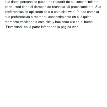
gestiona la agricultura. Mediante modelos digitales, se pronostica el
sus datos personales puede no requerir de su consentimiento,
comportamiento de lotes dedicados a los cultivos.
pero usted tiene el derecho de rechazar tal procesamiento. Sus
preferencias se aplicarán solo a este sitio web. Puede cambiar
sus preferencias o retirar su consentimiento en cualquier
momento volviendo a este sitio y haciendo clic en el botón
"Privacidad" en la parte inferior de la página web.
AMBIENTE
El futuro de la agricultura sostenible en medio de un
clima hostil
3 min
| 09/08/2024
Ante el cambio climático, la agricultura se enfrenta a retos sin
antecedentes. Por eso, se han empezado a usar estrategias de
cultivo diferentes, acordes a una situación ambiental con
alteraciones.