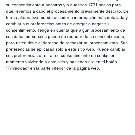
golpean la atmósfera cerca de los polos, produciendo
su consentimiento a nosotros y a nuestros 1731 socios para
estallidos de color.
que llevemos a cabo el procesamiento previamente descrito. De
forma alternativa, puede acceder a información más detallada y
Se generan en los polos porque las partículas son
cambiar sus preferencias antes de otorgar o negar su
atraídas por los campos magnéticos de los mismos:
consentimiento.
Tenga en cuenta que algún procesamiento de
así, al atravesar la atmósfera y mezclarse con el aire, se
sus datos personales puede no requerir de su consentimiento,
crea ese efecto de luminosidad tan curioso.
pero usted tiene el derecho de rechazar tal procesamiento. Sus
preferencias se aplicarán solo a este sitio web. Puede cambiar
sus preferencias o retirar su consentimiento en cualquier
momento volviendo a este sitio y haciendo clic en el botón
"Privacidad" en la parte inferior de la página web.
Aurora boreal.