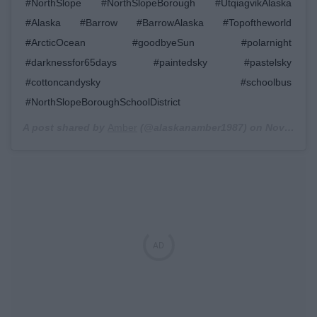
#NorthSlope #NorthSlopeBorough #UtqiagvikAlaska
#Alaska #Barrow #BarrowAlaska #Topoftheworld
#ArcticOcean #goodbyeSun #polarnight
#darknessfor65days #paintedsky #pastelsky
#cottoncandysky #schoolbus
#NorthSlopeBoroughSchoolDistrict
A post shared by
Amber
(@alaskanamber1987) on
Nov 19, 2019 at 4:41pm PST