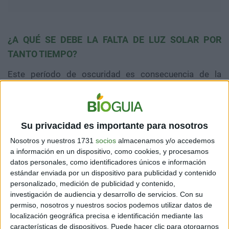
¿A QUÉ SE DEBE LA FALTA DE LUZ SOLAR POR
TANTO TIEMPO?
Este período de oscuridad es consecuencia de la
noche polar, un fenómeno natural en el que el sol no
llega a superar el horizonte que también se da en
Dikson, Rusia, y en Finnmark, Noruega, entre otros
lugares.
Su privacidad es importante para nosotros
Sin embargo, si bien la noche polar ocurre año tras año
Nosotros y nuestros 1731
socios
almacenamos y/o accedemos
y las temperaturas más altas no superan los 12 grados
a información en un dispositivo, como cookies, y procesamos
bajo cero, este fenómeno también permite que se
datos personales, como identificadores únicos e información
estándar enviada por un dispositivo para publicidad y contenido
pueda apreciar mejor un acontecimiento único: las
personalizado, medición de publicidad y contenido,
auroras boreales.
investigación de audiencia y desarrollo de servicios.
Con su
permiso, nosotros y nuestros socios podemos utilizar datos de
Este espectáculo de luces se produce naturalmente en
localización geográfica precisa e identificación mediante las
los cielos polares cuando partículas eléctricas del Sol
características de dispositivos. Puede hacer clic para otorgarnos