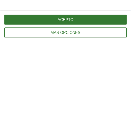
ACEPTO
MÁS OPCIONES
TENDENCIAS
¿Llega el fin del testeo animal? El “ratón hecho con IA” que
podría cambiar para siempre la experimentación en animales
6 min
| 2026-06-21 13:00
TENDENCIAS
El turismo sostenible tiene su semana en América Latina: qué