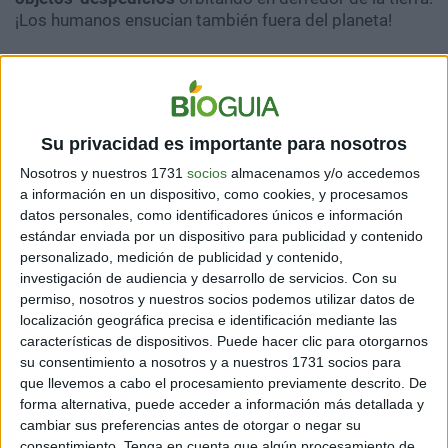
¡Los humanos ensucian también fuera del planeta!
De hecho, ya se sabe que
Europa guiará la primera
operación de limpieza de la basura espacial en órbita
.
No obstante, por ahora lo mejor es buscar la manera
de no contaminar. Y es los materiales usados en la
Su privacidad es importante para nosotros
carrera no son “degradables”.
Nosotros y nuestros 1731
socios
almacenamos y/o accedemos
a información en un dispositivo, como cookies, y procesamos
datos personales, como identificadores únicos e información
estándar enviada por un dispositivo para publicidad y contenido
personalizado, medición de publicidad y contenido,
investigación de audiencia y desarrollo de servicios.
Con su
permiso, nosotros y nuestros socios podemos utilizar datos de
localización geográfica precisa e identificación mediante las
características de dispositivos. Puede hacer clic para otorgarnos
su consentimiento a nosotros y a nuestros 1731 socios para
que llevemos a cabo el procesamiento previamente descrito. De
forma alternativa, puede acceder a información más detallada y
cambiar sus preferencias antes de otorgar o negar su
consentimiento.
Tenga en cuenta que algún procesamiento de