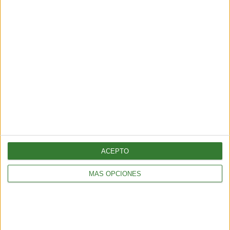
TENDENCIAS
¿Llega el fin del testeo animal? El “ratón hecho con IA” que
podría cambiar para siempre la experimentación en animales
6 min
| 2026-06-21 13:00
ACEPTO
MÁS OPCIONES