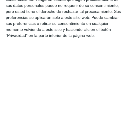
En cambio, se
sabe que la madera lograría
sus datos personales puede no requerir de su consentimiento,
desintegrarse
. De ese modo, no dejaría ese incómodo
pero usted tiene el derecho de rechazar tal procesamiento. Sus
cúmulo de desperdicios en torno al planeta. Los
preferencias se aplicarán solo a este sitio web. Puede cambiar
humanos deben limpiar su propia casa (La Tierra), pero
sus preferencias o retirar su consentimiento en cualquier
también la parte externa.
momento volviendo a este sitio y haciendo clic en el botón
"Privacidad" en la parte inferior de la página web.