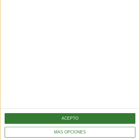
“No producirán ni un litro de
amoniaco”: crece la resistencia
indígena contra un megaproyecto
en el norte de México
Cargando...
ACEPTO
MÁS OPCIONES