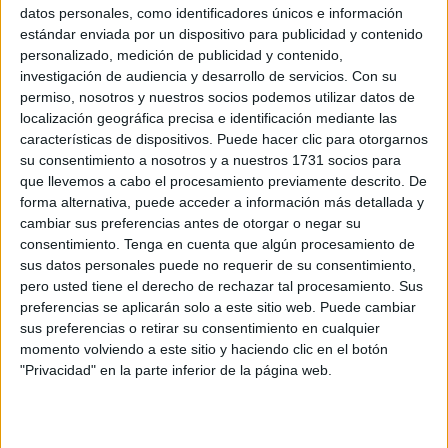
datos personales, como identificadores únicos e información
estándar enviada por un dispositivo para publicidad y contenido
¿CUÁL ES EL PROBLEMA DE LOS AUTOS
personalizado, medición de publicidad y contenido,
ELÉCTRICOS?
investigación de audiencia y desarrollo de servicios.
Con su
permiso, nosotros y nuestros socios podemos utilizar datos de
Los
vehículos eléctricos
son candidatos a
convertirse
localización geográfica precisa e identificación mediante las
en el transporte del futuro
. Marcarían el declive
características de dispositivos. Puede hacer clic para otorgarnos
definitivo de los automotores de gasolina. No obstante,
su consentimiento a nosotros y a nuestros 1731 socios para
tienen un detalle que impide su éxito definitivo.
que llevemos a cabo el procesamiento previamente descrito. De
forma alternativa, puede acceder a información más detallada y
Ocurre que los motores de estos autos necesitan de
cambiar sus preferencias antes de otorgar o negar su
materia prima que son escasas y costosa. Se trata de
consentimiento.
Tenga en cuenta que algún procesamiento de
metales como:
neodimio, samario o el disprosio
. Con
sus datos personales puede no requerir de su consentimiento,
pero usted tiene el derecho de rechazar tal procesamiento. Sus
estos metales se fabrican celulares y tarjetas
preferencias se aplicarán solo a este sitio web. Puede cambiar
electrónicas.
sus preferencias o retirar su consentimiento en cualquier
momento volviendo a este sitio y haciendo clic en el botón
Estamos hablando de
metales muy raros
, que cuesta
"Privacidad" en la parte inferior de la página web.
extraerlos y son muy inusuales en su estado puro.
Además, muchas veces tienen trazas radiactivas; por lo
que la minería de estos materiales es bastante
peligrosa.