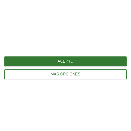
ACEPTO
MÁS OPCIONES
Talampaya: el desafío de proteger