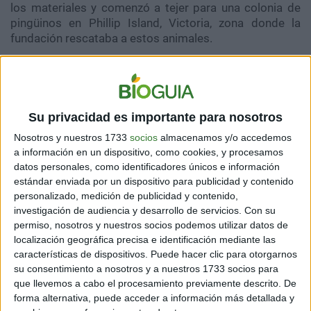
los materiales y comenzó a tejer para una colonia de
pingüinos en Phillip Island, Victoria, zona donde la
fundación rescataba a estos animales.
Durante esa época los pingüinos pequeños se topaban
con varios
derrames de petróleo por la zona y
terminaban afectados, ya que es tóxico. Los chalecos
podían ayudarlos
en su recuperación. Frente a los
Su privacidad es importante para nosotros
numerosos casos de pingüinos afectados por el
Nosotros y nuestros 1733
socios
almacenamos y/o accedemos
petróleo, la fundación creó el programa “Tejidos por la
a información en un dispositivo, como cookies, y procesamos
naturaleza”, con el que pedían donaciones de pequeños
datos personales, como identificadores únicos e información
chalecos.
estándar enviada por un dispositivo para publicidad y contenido
personalizado, medición de publicidad y contenido,
También te puede interesar:
La IA puede salvar a las
investigación de audiencia y desarrollo de servicios.
Con su
ardillas en peligro de extinción
permiso, nosotros y nuestros socios podemos utilizar datos de
localización geográfica precisa e identificación mediante las
características de dispositivos. Puede hacer clic para otorgarnos
su consentimiento a nosotros y a nuestros 1733 socios para
que llevemos a cabo el procesamiento previamente descrito. De
forma alternativa, puede acceder a información más detallada y