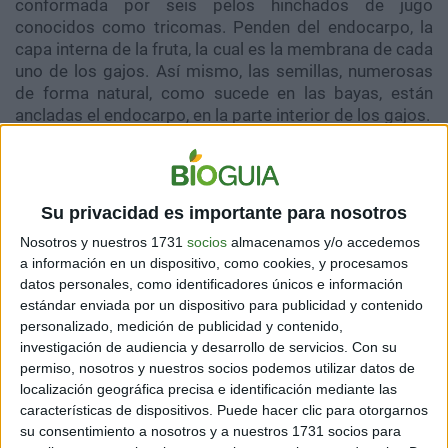
conformada por seis pelos hinchados de jugo
conocidos como tricomas. Penden del endocarpo, la
capa interna de la fruta, la cual es la membrana de cada
uno de los gajos. Así mismo, las semillas, numerosas
de forma natural, como sucede en las bayas, están
ancladas el endocarpo, en la parte interior de los gajos.
FRUTOS FECUNDADOS SIN POLEN
Su privacidad es importante para nosotros
Continuando con las
frutas
cítricas, en su mayoría, las
mandarinas y naranjas que se encuentran en los
Nosotros y nuestros 1731
socios
almacenamos y/o accedemos
mercados, no poseen semillas. De manera errónea se
a información en un dispositivo, como cookies, y procesamos
asume que esto es debido a la naturaleza híbrida de
datos personales, como identificadores únicos e información
estándar enviada por un dispositivo para publicidad y contenido
frutas
como estas. Pero la verdad es que todos los
personalizado, medición de publicidad y contenido,
cítricos que se consumen son de origen híbrido,
investigación de audiencia y desarrollo de servicios.
Con su
aunque mantienen su capacidad de formar semillas.
permiso, nosotros y nuestros socios podemos utilizar datos de
localización geográfica precisa e identificación mediante las
Ahora bien, el motivo por el que no las tienen es que se
características de dispositivos. Puede hacer clic para otorgarnos
trata de frutos que han madurado sin haber sido
su consentimiento a nosotros y a nuestros 1731 socios para
polinizados. Todos esos frutos que se desarrollan sin