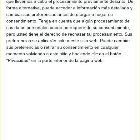
que llevemos a cabo el procesamiento previamente descrito. De
haber sido fecundados por los granos de polen, se les
forma alternativa, puede acceder a información más detallada y
conoce como partenocárpicos.
cambiar sus preferencias antes de otorgar o negar su
consentimiento.
Tenga en cuenta que algún procesamiento de
sus datos personales puede no requerir de su consentimiento,
HUESOS DE UN FRUTO CARNOSO
pero usted tiene el derecho de rechazar tal procesamiento. Sus
preferencias se aplicarán solo a este sitio web. Puede cambiar
sus preferencias o retirar su consentimiento en cualquier
momento volviendo a este sitio y haciendo clic en el botón
"Privacidad" en la parte inferior de la página web.