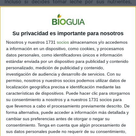
Incluso si decides tomar leche por sus nutrientes,
puede que las vacas de la granja sean alimentadas con
granos, en vez de pasto nutritivo, como corresponde.
Mucho ganado debe morir para que ese vaso llegue a
Su privacidad es importante para nosotros
tu mesa, desde terneros macho no deseados hasta
vacas que ya no son productivas y son sacrificadas.
Nosotros y nuestros 1731
socios
almacenamos y/o accedemos
a información en un dispositivo, como cookies, y procesamos
datos personales, como identificadores únicos e información
estándar enviada por un dispositivo para publicidad y contenido
personalizado, medición de publicidad y contenido,
investigación de audiencia y desarrollo de servicios.
Con su
permiso, nosotros y nuestros socios podemos utilizar datos de
localización geográfica precisa e identificación mediante las
características de dispositivos. Puede hacer clic para otorgarnos
su consentimiento a nosotros y a nuestros 1731 socios para
que llevemos a cabo el procesamiento previamente descrito. De
forma alternativa, puede acceder a información más detallada y
cambiar sus preferencias antes de otorgar o negar su
consentimiento.
Tenga en cuenta que algún procesamiento de
sus datos personales puede no requerir de su consentimiento,