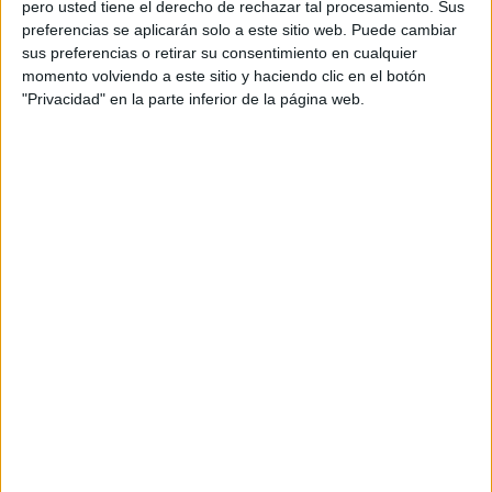
pero usted tiene el derecho de rechazar tal procesamiento. Sus
SOJA
preferencias se aplicarán solo a este sitio web. Puede cambiar
sus preferencias o retirar su consentimiento en cualquier
momento volviendo a este sitio y haciendo clic en el botón
"Privacidad" en la parte inferior de la página web.
Fuente: Shutterstock
La proporción de soja consumida directamente por los
humanos es relativamente pequeña comparada con la
que se utiliza para alimentar animales como ganado y
pescado. Es casi imposible saber si lo que se está