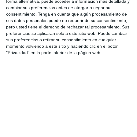
forma alternativa, puede acceder a información más detallada y
cambiar sus preferencias antes de otorgar o negar su
De esta forma, las certificaciones respaldan que en la
consentimiento.
Tenga en cuenta que algún procesamiento de
elaboración de los productos no estuvieron implicados
sus datos personales puede no requerir de su consentimiento,
procesos ni insumos de origen animal. “
La gran
pero usted tiene el derecho de rechazar tal procesamiento. Sus
importancia de las certificaciones veganas radica en
preferencias se aplicarán solo a este sitio web. Puede cambiar
que a nivel mundial no existe una definición legal de
sus preferencias o retirar su consentimiento en cualquier
lo que significa ‘vegano’,
por lo tanto, cualquier
momento volviendo a este sitio y haciendo clic en el botón
empresa puede utilizar ese atributo en un producto,
"Privacidad" en la parte inferior de la página web.
pero no necesariamente ser fiable si no cuenta con la
certificación acreditando que no contenía insumos de
origen animal”, comenta Ignacia Uribe, directora
general de Fundación Vegetarianos Hoy.
Las empresas o marcas que certifican sus productos
con el "Sello Vegano", otorgan transparencia y claridad
para los consumidores.
Esto es una garantía para las
personas veganas, vegetarianas o que solo llevan una
alimentación a base de vegetales
, ya que tienen una
referencia fiable a la hora de comprar, sin la necesidad
de leer cuidadosamente las etiquetas o confiar en