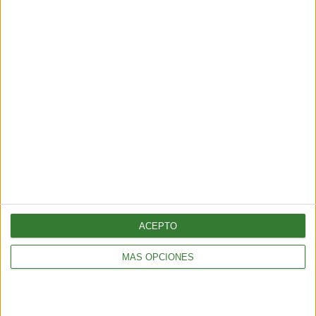
Guardar
Etiquetas:
Alimentación
nutricion
SUSCRÍBETE AL NEWSLETTER Y
SÉ PARTE DEL CAMBIO
ACEPTO
¡Sumate a nuestra comunidad y recibe
MÁS OPCIONES
en tu correo una selección exclusiva de
nuestros contenidos!