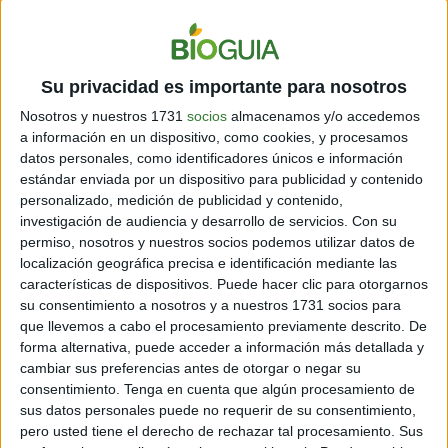
general y los huevos. También es
aconsejable excluir
todo producto que contenga
trigo
y limitar los que
llevan
maíz y cereales
.
Su privacidad es importante para nosotros
Además, deberán e
vitar bebidas gaseosas (sobre todo
de cola) y café. Es
mejor que consuman
té.
Nosotros y nuestros 1731
socios
almacenamos y/o accedemos
a información en un dispositivo, como cookies, y procesamos
[También te puede interesar:
Cómo cuidar lo que
datos personales, como identificadores únicos e información
ven tus hijos en YouTube
]
estándar enviada por un dispositivo para publicidad y contenido
personalizado, medición de publicidad y contenido,
investigación de audiencia y desarrollo de servicios.
Con su
permiso, nosotros y nuestros socios podemos utilizar datos de
localización geográfica precisa e identificación mediante las
características de dispositivos. Puede hacer clic para otorgarnos
su consentimiento a nosotros y a nuestros 1731 socios para
que llevemos a cabo el procesamiento previamente descrito. De
forma alternativa, puede acceder a información más detallada y
cambiar sus preferencias antes de otorgar o negar su
consentimiento.
Tenga en cuenta que algún procesamiento de
sus datos personales puede no requerir de su consentimiento,
pero usted tiene el derecho de rechazar tal procesamiento. Sus